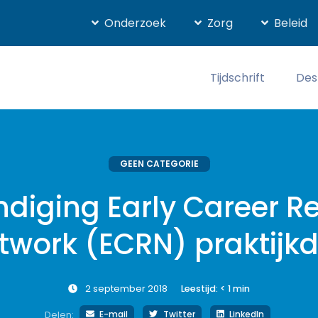
Onderzoek
Zorg
Beleid
Tijdschrift
Des
GEEN CATEGORIE
diging Early Career R
twork (ECRN) praktijk
2 september 2018
Leestijd:
< 1
min
E-mail
Twitter
LinkedIn
Delen: