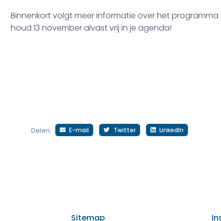
Binnenkort volgt meer informatie over het programm
houd 13 november alvast vrij in je agenda!
E-mail
Twitter
LinkedIn
Delen:
Sitemap
In