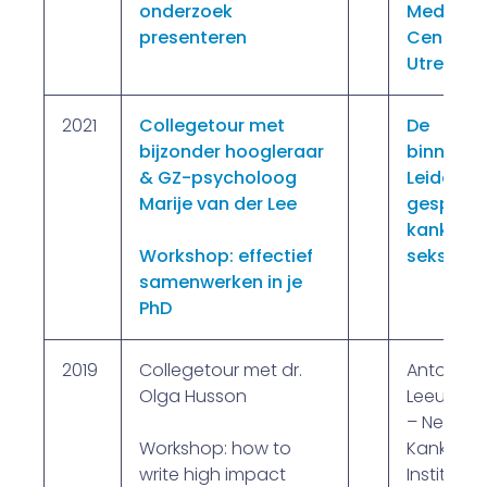
onderzoek
Medisch
presenteren
Centrum
Utrecht
2021
Collegetour met
De
bijzonder hoogleraar
binnentui
& GZ-psycholoog
Leiden – 
Marije van der Lee
gesprek 
kanker e
Workshop: effectief
seks
samenwerken in je
PhD
2019
Collegetour met dr.
Antoni v
Olga Husson
Leeuwen
– Nederl
Workshop: how to
Kanker
write high impact
Instituut