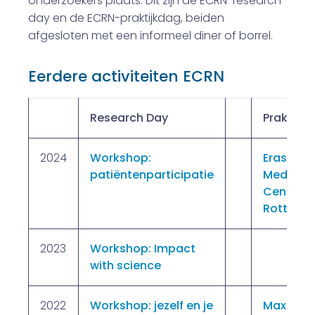
onderzoekers plaats. Dit zijn de ECRN-research
day en de ECRN-praktijkdag, beiden
afgesloten met een informeel diner of borrel.
Eerdere activiteiten ECRN
Research Day
Praktijk
2024
Workshop:
Erasmus
patiëntenparticipatie
Medisch
Centrum
Rotterd
2023
Workshop: Impact
with science
2022
Workshop: jezelf en je
Maxima