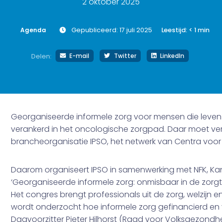
2 oktober 2025
Agenda
Gepubliceerd: 17 juli 2025
Leestijd:
< 1
min
E-mail
Twitter
LinkedIn
Delen:
Georganiseerde informele zorg voor mensen die leven 
verankerd in het oncologische zorgpad. Daar moet ve
brancheorganisatie IPSO, het netwerk van Centra voor
Daarom organiseert IPSO in samenwerking met NFK, Kank
‘Georganiseerde informele zorg: onmisbaar in de zorgt
Het congres brengt professionals uit de zorg, welzijn 
wordt onderzocht hoe informele zorg gefinancierd en
Dagvoorzitter Pieter Hilhorst (Raad voor Volksgezondh