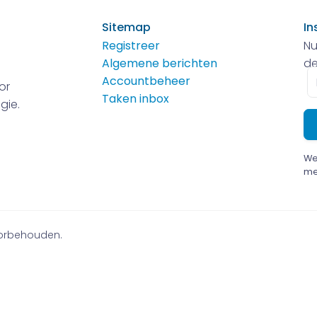
Sitemap
In
Registreer
Nu
Algemene berichten
de
E-
Accountbeheer
or
m
Taken inbox
gie.
We
me
voorbehouden.