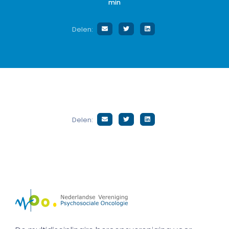
min
Delen:
Delen: