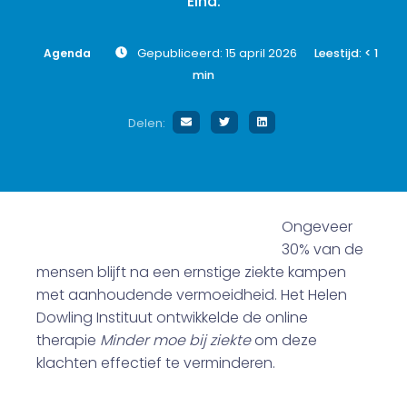
Eind:
Agenda
Gepubliceerd: 15 april 2026
Leestijd:
< 1
min
Delen:
Ongeveer
30% van de
mensen blijft na een ernstige ziekte kampen
met aanhoudende vermoeidheid. Het Helen
Dowling Instituut ontwikkelde de online
therapie
Minder moe bij ziekte
om deze
klachten effectief te verminderen.