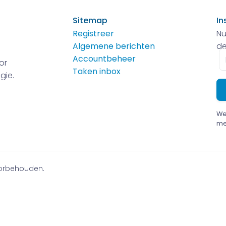
Sitemap
In
Registreer
Nu
Algemene berichten
de
E-
Accountbeheer
or
m
Taken inbox
gie.
We
me
voorbehouden.