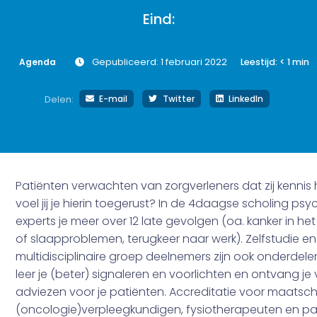
Eind:
Agenda
Gepubliceerd: 1 februari 2022
Leestijd:
< 1
min
E-mail
Twitter
LinkedIn
Delen:
Patiënten verwachten van zorgverleners dat zij kenni
voel jij je hierin toegerust? In de 4daagse scholing p
experts je meer over 12 late gevolgen (oa. kanker in het 
of slaapproblemen, terugkeer naar werk). Zelfstudie e
multidisciplinaire groep deelnemers zijn ook onderdel
leer je (beter) signaleren en voorlichten en ontvang je
adviezen voor je patiënten. Accreditatie voor maatsch
(oncologie)verpleegkundigen, fysiotherapeuten en pa