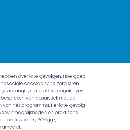
s hebben over late gevolgen. Hoe goed
sychosociale oncologische zorg leren
gezin, angst, seksualiteit, cognitieve-
n bespreken van casuïstiek met de
en van het programma. Per late gevolg
 verwijsmogelijkheden en praktische
appelijk werkers, POHggz,
ramedici.