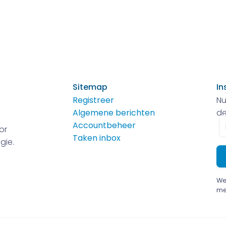
Sitemap
In
Registreer
Nu
Algemene berichten
de
E-
Accountbeheer
or
m
Taken inbox
gie.
We
me