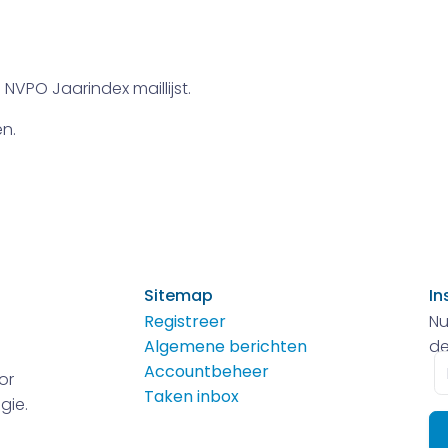
NVPO Jaarindex maillijst.
n.
Sitemap
In
Registreer
Nu
Algemene berichten
de
E-
Accountbeheer
or
m
Taken inbox
gie.