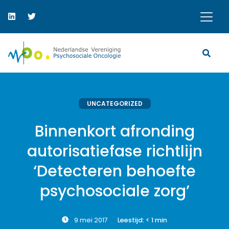
UNCATEGORIZED
Binnenkort afronding
autorisatiefase richtlijn
‘Detecteren behoefte
psychosociale zorg’
9 mei 2017
Leestijd:
< 1
min