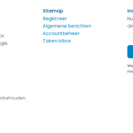
Sitemap
In
Registreer
Nu
Algemene berichten
de
E-
Accountbeheer
or
m
Taken inbox
gie.
We
me
voorbehouden.