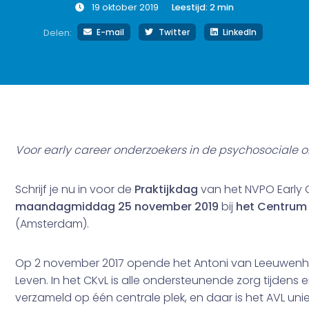
19 oktober 2019
Leestijd:
2
min
E-mail
Twitter
LinkedIn
Delen:
Voor early career onderzoekers in de psychosociale 
Schrijf je nu in voor de
Praktijkdag
van het NVPO Early 
maandagmiddag 25 november 2019
bij
het Centrum 
(Amsterdam).
Op 2 november 2017 opende het Antoni van Leeuwenho
Leven. In het CKvL is alle ondersteunende zorg tijdens
verzameld op één centrale plek, en daar is het AVL uniek