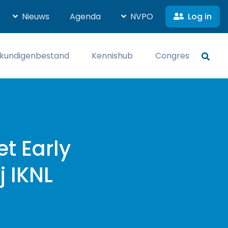
Log in
Nieuws
Agenda
NVPO
kundigenbestand
Kennishub
Congres
t Early
j IKNL