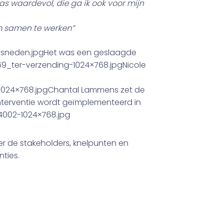
s waardevol, die ga ik ook voor mijn
om samen te werken”
gesneden.jpgHet was een geslaagde
9_ter-verzending-1024×768.jpgNicole
-1024×768.jpgChantal Lammens zet de
interventie wordt geïmplementeerd in
_4002-1024×768.jpg
 de stakeholders, knelpunten en
nties.