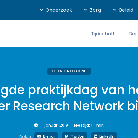
Onderzoek
Zorg
Beleid
Tijdschrift
Des
GEEN CATEGORIE
gde praktijkdag van he
r Research Network bi
11 januari 2019
Leestijd:
< 1
min
E-mail
Twitter
LinkedIn
Delen: