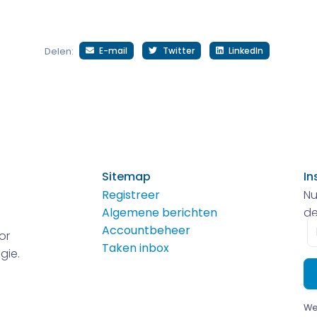
E-mail
Twitter
LinkedIn
Delen:
Sitemap
In
Registreer
Nu
Algemene berichten
de
E-
Accountbeheer
or
m
Taken inbox
gie.
We