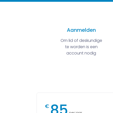
Aanmelden
Om lid of deskundige
te worden is een
account nodig
85
€
per jaar