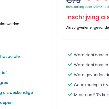
€75
50% korting voor NVPO-le
Inschrijving a
ctief worden
Als zorgverlener gevonde
Word zichtbaar in
ychosociale
Word zichtbaar in
rief
Word gevonden doo
gres
Goedkeuring o.b.v
ng als deskundige
Meer dan 50% kor
roepen