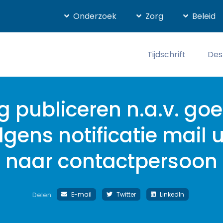
Onderzoek
Zorg
Beleid
Tijdschrift
Des
g publiceren n.a.v. go
lgens notificatie mail 
naar contactpersoon
E-mail
Twitter
LinkedIn
Delen: