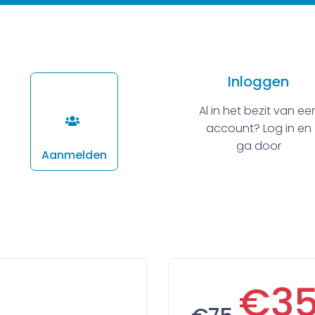
Inloggen
Al in het bezit van ee
account? Log in en
ga door
Aanmelden
€3