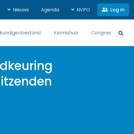
Log in
Nieuws
Agenda
NVPO
kundigenbestand
Kennishub
Congres
edkeuring
uitzenden