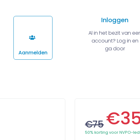
Inloggen
Al in het bezit van ee
account? Log in en
ga door
Aanmelden
€3
€75
50% korting voor NVPO-le