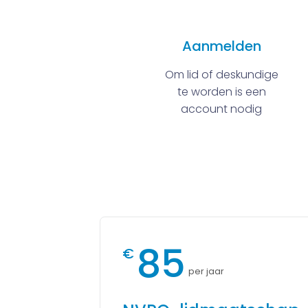
Aanmelden
Om lid of deskundige
te worden is een
account nodig
85
€
per jaar