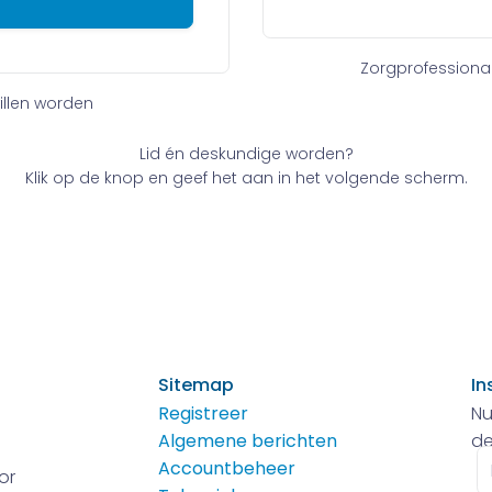
Zorgprofessiona
willen worden
Lid én deskundige worden?
Klik op de knop en geef het aan in het volgende scherm.
Sitemap
In
Registreer
Nu
Algemene berichten
de
E-
Accountbeheer
or
m