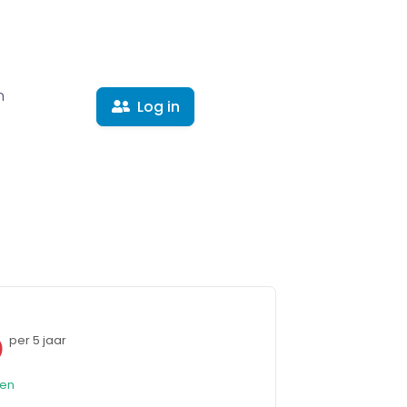
n
Log in
5
per 5 jaar
den