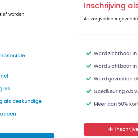
Inschrijving a
ctief worden
Als zorgverlener gevonde
Word zichtbaar in
ychosociale
Word zichtbaar in
rief
Word gevonden doo
gres
Goedkeuring o.b.v
ng als deskundige
Meer dan 50% kor
roepen
inschrijv