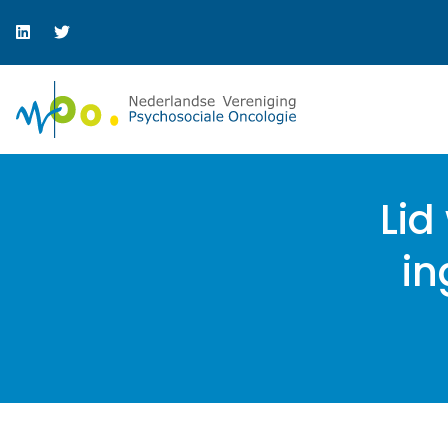
Lid
in