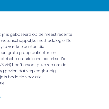
htlijn is gebaseerd op de meest recente
e wetenschappelijke methodologie. De
lyse van knelpunten die
n een grote groep patiënten en
hische en juridische expertise. De
(V&VN) heeft ervoor gekozen om de
 graag gezien dat verpleegkundig
jn is bedoeld voor alle
ie.
b
.