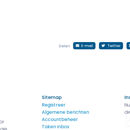
E-mail
Twitter
Delen:
Sitemap
In
Registreer
Nu
Algemene berichten
de
E-
Accountbeheer
or
m
Taken inbox
gie.