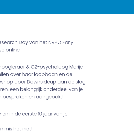
 Research Day van het NVPO Early
e online.
er hoogleraar & GZ-psycholoog Marije
rtellen over haar loopbaan en de
workshop door Downsideup aan de slag
ren, een belangrijk onderdeel van je
en besproken en aangepakt!
en in de eerste 10 jaar van je
n mis het niet!