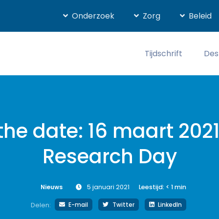
Onderzoek
Zorg
Beleid
Tijdschrift
Des
the date: 16 maart 202
Research Day
Nieuws
5 januari 2021
Leestijd:
< 1
min
E-mail
Twitter
LinkedIn
Delen: