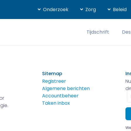
Onderzoek
Zorg
Beleid
Tijdschrift
Des
Sitemap
In
Registreer
Nu
Algemene berichten
de
E-
Accountbeheer
or
m
Taken inbox
gie.
We