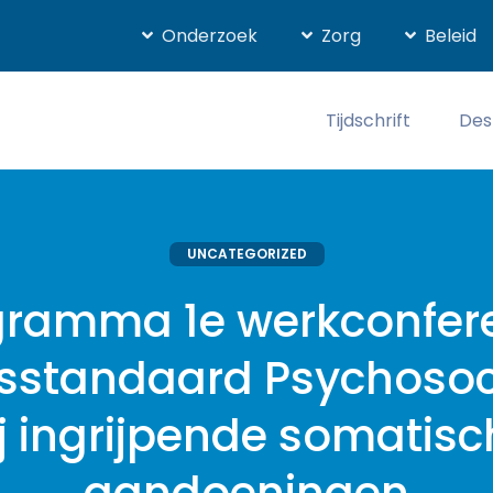
Onderzoek
Zorg
Beleid
Tijdschrift
Des
UNCATEGORIZED
gramma 1e werkconfere
tsstandaard Psychosoc
ij ingrijpende somatisc