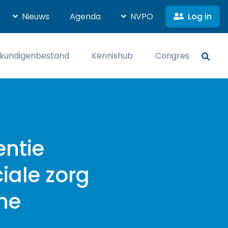
Log in
Nieuws
Agenda
NVPO
kundigenbestand
Kennishub
Congres
ntie
iale zorg
he