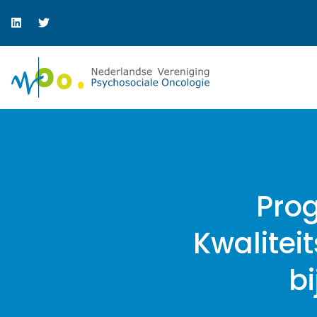
Pro
Kwalitei
b