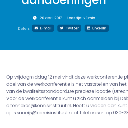
aandoeningen
20 april 2017
Leestijd:
< 1
min
E-mail
Twitter
LinkedIn
Delen:
Op vrijdagmiddag 12 mei vindt deze werkconferentie 
doel van de werkconferentie is het vaststellen van he
van de kwaliteitsstandaard.De precieze locatie (Utrec
Voor de werkconferentie kunt u zich aanmelden bij D
d.tennekes@kennisinstituut.nl. Heeft u vragen dan ku
op s.snoeijs@kennisinstituut.nl of telefonisch op 030-2