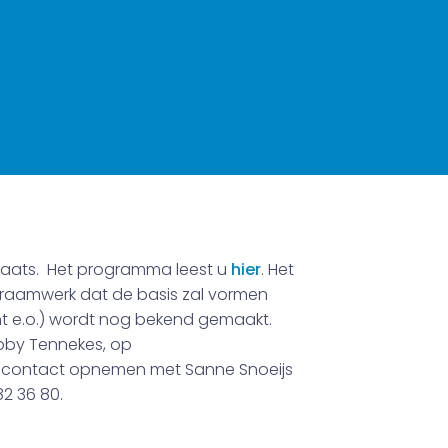
plaats. Het programma leest u
hier
. Het
t raamwerk dat de basis zal vormen
ht e.o.) wordt nog bekend gemaakt.
ebby Tennekes, op
nt contact opnemen met Sanne Snoeijs
82 36 80.