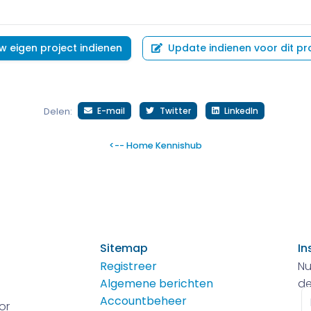
w eigen project indienen
Update indienen voor dit pr
E-mail
Twitter
LinkedIn
Delen:
<-- Home Kennishub
Sitemap
In
Registreer
Nu
Algemene berichten
de
E-
Accountbeheer
or
m