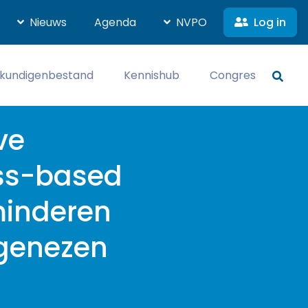
Log in
Nieuws
Agenda
NVPO
kundigenbestand
Kennishub
Congres
ve
ss-based
minderen
 genezen