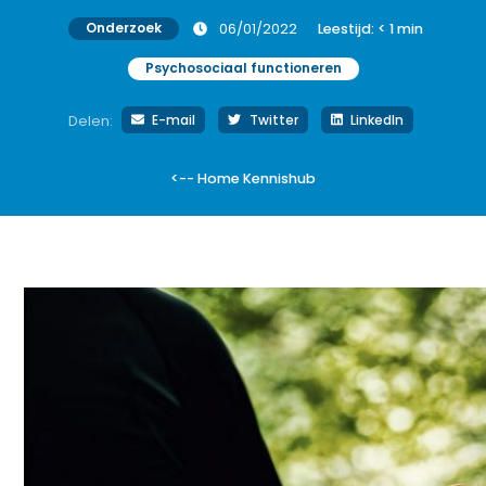
Onderzoek
06/01/2022
Leestijd:
< 1
min
Psychosociaal functioneren
E-mail
Twitter
LinkedIn
Delen:
<-- Home Kennishub