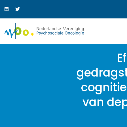
E
gedrags
cogniti
van dep