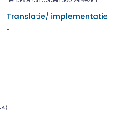
het beste kan worden doorverwezen.
Translatie/ implementatie
-
vA)