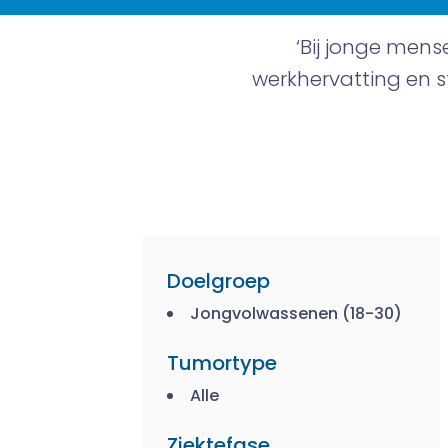
‘Bij jonge mens
werkhervatting en stu
Doelgroep
Jongvolwassenen (18-30)
Tumortype
Alle
Ziektefase