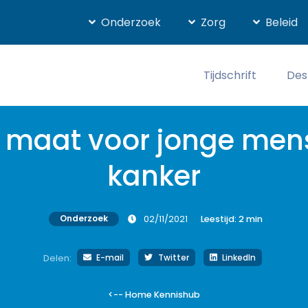
Onderzoek
Zorg
Beleid
Tijdschrift
Des
p maat voor jonge men
kanker
Onderzoek
02/11/2021
Leestijd:
2
min
E-mail
Twitter
LinkedIn
Delen:
<-- Home Kennishub