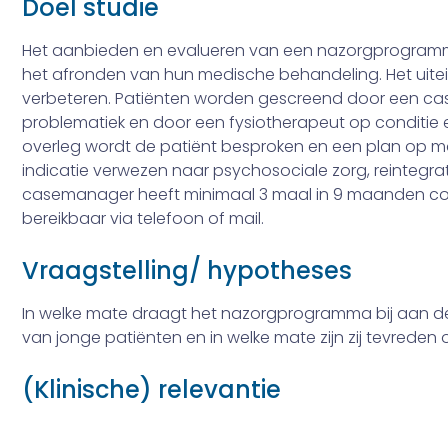
Doel studie
Het aanbieden en evalueren van een nazorgprogram
het afronden van hun me­dische behandeling. Het uitein
verbeteren. Patiënten worden gescreend door een c
problematiek en door een fysiotherapeut op conditie en 
overleg wordt de patiënt besproken en een plan op m
indicatie verwezen naar psycho­sociale zorg, re­integrat
casemanager heeft minimaal 3 maal in 9 maanden con
bereikbaar via telefoon of mail.
Vraagstelling/ hypotheses
In welke mate draagt het nazorgprogramma bij aan de k
van jonge patiënten en in welke mate zijn zij tevrede
(Klinische) relevantie