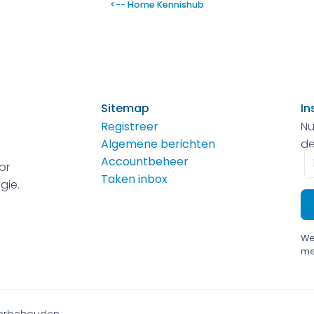
<-- Home Kennishub
Sitemap
In
Registreer
Nu
Algemene berichten
de
E-
Accountbeheer
or
m
Taken inbox
gie.
We
me
voorbehouden.