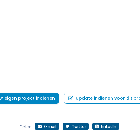
w eigen project indienen
Update indienen voor dit pr
E-mail
Twitter
LinkedIn
Delen: