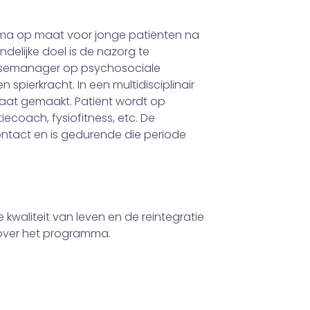
ma op maat voor jonge patiënten na
delijke doel is de nazorg te
asema­nager op psychosociale
spierkracht. In een multidisciplinair
aat gemaakt. Patiënt wordt op
iecoach, fysiofitness, etc. De
tact en is gedurende die periode
waliteit van leven en de re­integratie
n over het programma.