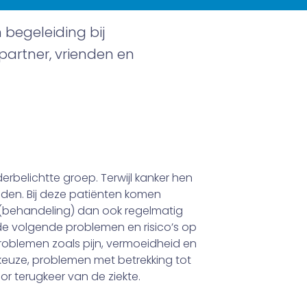
 begeleiding bij
 partner, vrienden en
erbelichtte groep. Terwijl kanker hen
inden. Bij deze patiënten komen
(behandeling) dan ook regelmatig
 de volgende proble­men en risico’s op
problemen zoals pijn, vermoeidheid en
skeuze, problemen met betrekking tot
oor terugkeer van de ziekte.