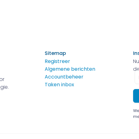
Sitemap
In
Registreer
Nu
Algemene berichten
de
E-
Accountbeheer
or
m
Taken inbox
gie.
We
me