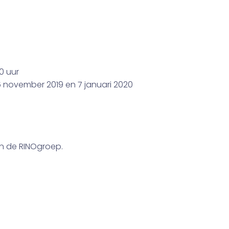
0 uur
6 november 2019 en 7 januari 2020
n de RINOgroep.
Lid worden?
n u lid wilt worden van de NVPO, dan kunt u zich hier inschr