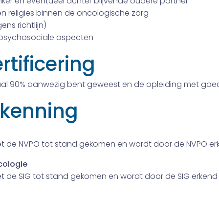
er en eventueel achter blijvende oudere partner
n religies binnen de oncologische zorg
ns richtlijn)
psychosociale aspecten
rtificering
maal 90% aanwezig bent geweest en de opleiding met goe
rkenning
et de NVPO tot stand gekomen en wordt door de NVPO er
cologie
t de SIG tot stand gekomen en wordt door de SIG erkend