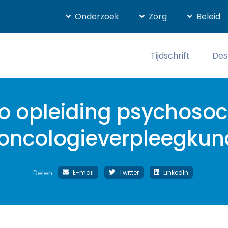
Onderzoek
Zorg
Beleid
Tijdschrift
Des
o opleiding psychosoci
 oncologieverpleegkun
E-mail
Twitter
LinkedIn
Delen: