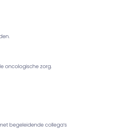
den.
de oncologische zorg.
e met begeleidende collega’s