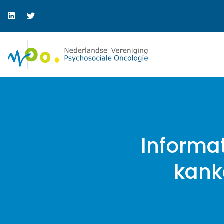
Informat
kank