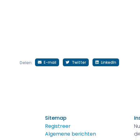
E-mail
Twitter
LinkedIn
Delen:
Sitemap
In
Registreer
Nu
Algemene berichten
de
E-