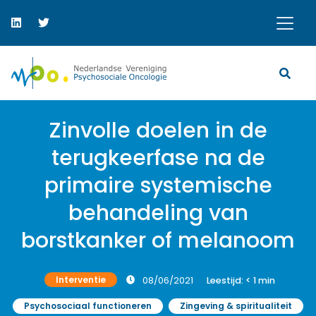
Zinvolle doelen in de
terugkeerfase na de
primaire systemische
behandeling van
borstkanker of melanoom
Interventie
08/06/2021
Leestijd:
< 1
min
Psychosociaal functioneren
Zingeving & spiritualiteit