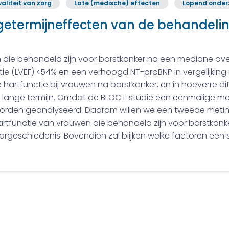
aliteit van zorg
Late (medische) effecten
Lopend onder
etermijneffecten van de behandelin
wen die behandeld zijn voor borstkanker na een mediane ov
ractie (LVEF) <54% en een verhoogd NT-proBNP in vergelijki
artfunctie bij vrouwen na borstkanker, en in hoeverre dit 
ange termijn. Omdat de BLOC I-studie een eenmalige me
worden geanalyseerd. Daarom willen we een tweede meting
hartfunctie van vrouwen die behandeld zijn voor borstkank
rgeschiedenis. Bovendien zal blijken welke factoren een 