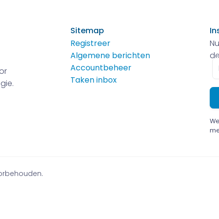
Sitemap
In
Registreer
Nu
Algemene berichten
de
E-
Accountbeheer
or
m
Taken inbox
gie.
We
me
voorbehouden.