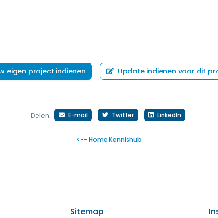
w eigen project indienen
Update indienen voor dit pr
E-mail
Twitter
LinkedIn
Delen:
<-- Home Kennishub
Sitemap
In