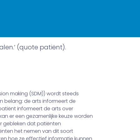
len.’ (quote patiënt).
sion making (SDM)) wordt steeds
an belang: de arts informeert de
atiënt informeert de arts over
k kan er een gezamenlijke keuze worden
r gebleken dat patiënten
ënten het nemen van dit soort
eten hoe ze effec­tief informatie kunnen