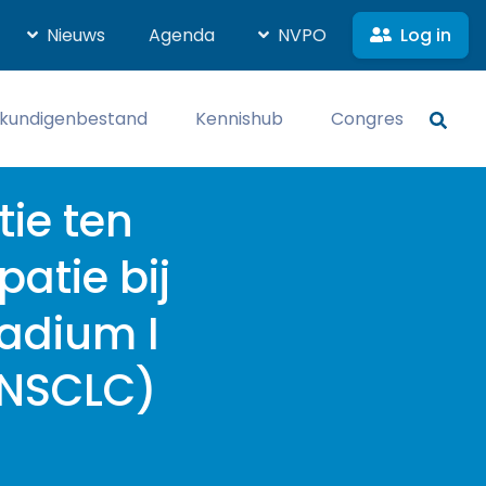
Log in
Nieuws
Agenda
NVPO
kundigenbestand
Kennishub
Congres
tie ten
atie bij
adium I
 (NSCLC)