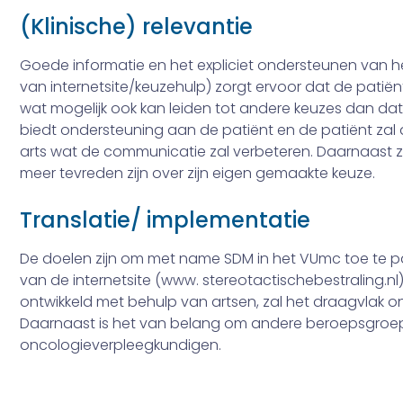
(Klinische) relevantie
Goede informatie en het expliciet ondersteunen van 
van internetsite/keuze­hulp) zorgt ervoor dat de pati
wat mogelijk ook kan leiden tot andere keuzes dan da
biedt ondersteuning aan de patiënt en de patiënt zal dui
arts wat de communicatie zal verbeteren. Daarnaast za
meer tevreden zijn over zijn eigen gemaakte keuze.
Translatie/ implementatie
De doelen zijn om met name SDM in het VUmc toe te pas
van de internetsite (www. stereotactische­bestraling.nl
ontwikkeld met behulp van artsen, zal het draagvlak o
Daarnaast is het van belang om andere beroepsgroepen
oncologieverpleegkundigen.