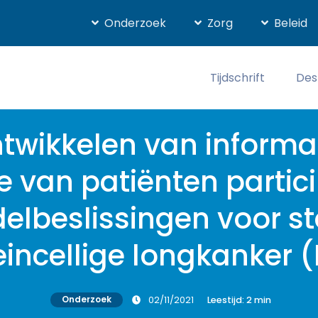
Onderzoek
Zorg
Beleid
Tijdschrift
Des
twikkelen van informa
 van patiënten particip
elbeslissingen voor st
eincellige longkanker
Onderzoek
02/11/2021
Leestijd:
2
min