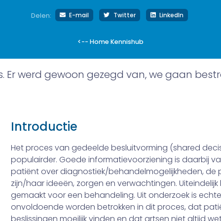
E-mail
Twitter
LinkedIn
Delen:
<-- Home Kennishub
s. Er werd gewoon gezegd van, we gaan bestra
Introductie
Het proces van gedeelde besluitvorming (shared deci
populairder. Goede informatie­voorziening is daarbij v
patiënt over diagnostiek/behandelmogelijkheden, de p
zijn/haar ideeën, zorgen en verwachtingen. Uiteindelij
gemaakt voor een behandeling. Uit onderzoek is echte
onvoldoende worden betrokken in dit proces, dat pati
beslissingen moeilijk vinden en dat artsen niet altijd w