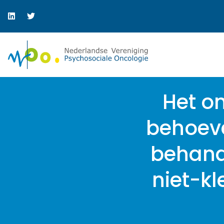
Het on
behoeve
behand
niet-kl