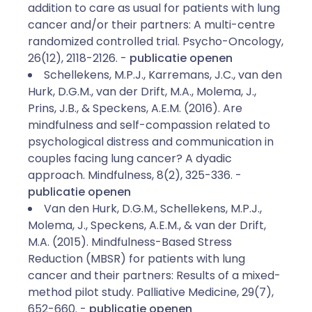
addition to care as usual for patients with lung
cancer and/or their partners: A multi-centre
randomized controlled trial. Psycho-Oncology,
26(12), 2118-2126. -
publicatie openen
Schellekens, M.P.J., Karremans, J.C., van den
Hurk, D.G.M., van der Drift, M.A., Molema, J.,
Prins, J.B., & Speckens, A.E.M. (2016). Are
mindfulness and self-compassion related to
psychological distress and communication in
couples facing lung cancer? A dyadic
approach. Mindfulness, 8(2), 325-336. -
publicatie openen
Van den Hurk, D.G.M., Schellekens, M.P.J.,
Molema, J., Speckens, A.E.M., & van der Drift,
M.A. (2015). Mindfulness-Based Stress
Reduction (MBSR) for patients with lung
cancer and their partners: Results of a mixed-
method pilot study. Palliative Medicine, 29(7),
652-660. -
publicatie openen