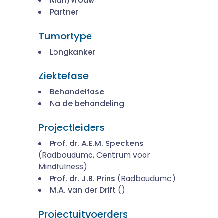
Man/vrouw
Partner
Tumortype
Longkanker
Ziektefase
Behandelfase
Na de behandeling
Projectleiders
Prof. dr. A.E.M. Speckens
(Radboudumc, Centrum voor
Mindfulness)
Prof. dr. J.B. Prins
(Radboudumc)
M.A. van der Drift
()
Projectuitvoerders