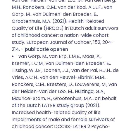
van der Heiden-van der Loo, M., van den Berg,
M.H., Ronckers, C.M., van der Kooi, A.L.L.F., van
Gorp, M., van Dulmen-den Broeder, E.,
Grootenhuis, M.A. (2021). Health-Related
Quality of Life (HRQOL) in Dutch adult survivors
of childhood cancer: a nation-wide cohort
study. European Journal of Cancer, 152, 204-
214. -
publicatie openen
van Gorp. M., van Erp, L.M.E., Maas, A.,
Kremer, L.C.M., van Dulmen-den Broeder. E.,
Tissing, W.J.E., Loonen, J.J., van der Pal, H.J.H., de
Vries, A.C.H., van den Heuvel-Eibrink, M.M.,
Ronckers, C.M., Bresters, D., Louwerens, M., van
der Heiden-van der Loo. M., Huizinga, G.A.,
Maurice-Stam, H., Grootenhuis, M.A., on behalf
of the Dutch LATER study group (2021).
Increased health-related quality of life
impairments of male and female survivors of
childhood cancer: DCCSS-LATER 2 Psycho-