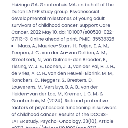
Huizinga GA, Grootenhuis MA, on behalf of the
Dutch LATER study group. Psychosocial
developmental milestones of young adult
survivors of childhood cancer. Support Care
Cancer. 2022 May 10. doi: 10.1007/s00520-022-
07113-3. Online ahead of print. PMID: 35538326
Maas, A., Maurice-Stam, H., Feijen, E. A. M.,
Teepen, J. C., van der Aa-van Delden, A. M.,
Streefkerk, N., van Dulmen-den Broeder, E.,
Tissing, W. J. E., Loonen, J. J., van der Pal, H. J. H.,
de Vries, A. C. H., van den Heuvel-Eibrink, M. M.,
Ronckers, C., Neggers, S., Bresters, D.,
Louwerens, M., Versluys, B. A. B., van der
Heiden-van der Loo, M., Kremer, L. C. M., &
Grootenhuis, M. (2024). Risk and protective
factors of psychosocial functioning in survivors
of childhood cancer: Results of the DCCSS-
LATER study. Psycho-Oncology, 33(10), Article