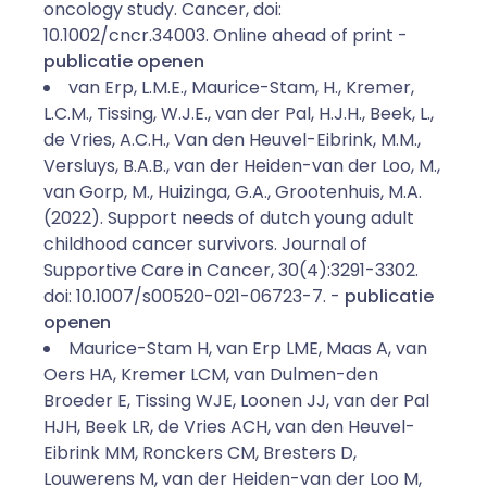
oncology study. Cancer, doi:
10.1002/cncr.34003. Online ahead of print -
publicatie openen
van Erp, L.M.E., Maurice-Stam, H., Kremer,
L.C.M., Tissing, W.J.E., van der Pal, H.J.H., Beek, L.,
de Vries, A.C.H., Van den Heuvel-Eibrink, M.M.,
Versluys, B.A.B., van der Heiden-van der Loo, M.,
van Gorp, M., Huizinga, G.A., Grootenhuis, M.A.
(2022). Support needs of dutch young adult
childhood cancer survivors. Journal of
Supportive Care in Cancer, 30(4):3291-3302.
doi: 10.1007/s00520-021-06723-7. -
publicatie
openen
Maurice-Stam H, van Erp LME, Maas A, van
Oers HA, Kremer LCM, van Dulmen-den
Broeder E, Tissing WJE, Loonen JJ, van der Pal
HJH, Beek LR, de Vries ACH, van den Heuvel-
Eibrink MM, Ronckers CM, Bresters D,
Louwerens M, van der Heiden-van der Loo M,