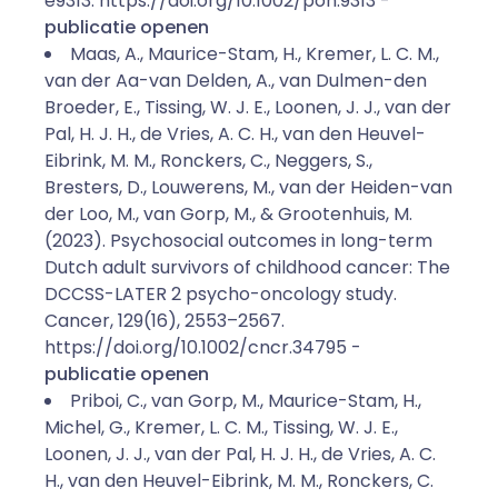
e9313. https://doi.org/10.1002/pon.9313 -
publicatie openen
Maas, A., Maurice-Stam, H., Kremer, L. C. M.,
van der Aa-van Delden, A., van Dulmen-den
Broeder, E., Tissing, W. J. E., Loonen, J. J., van der
Pal, H. J. H., de Vries, A. C. H., van den Heuvel-
Eibrink, M. M., Ronckers, C., Neggers, S.,
Bresters, D., Louwerens, M., van der Heiden-van
der Loo, M., van Gorp, M., & Grootenhuis, M.
(2023). Psychosocial outcomes in long-term
Dutch adult survivors of childhood cancer: The
DCCSS-LATER 2 psycho-oncology study.
Cancer, 129(16), 2553–2567.
https://doi.org/10.1002/cncr.34795 -
publicatie openen
Priboi, C., van Gorp, M., Maurice-Stam, H.,
Michel, G., Kremer, L. C. M., Tissing, W. J. E.,
Loonen, J. J., van der Pal, H. J. H., de Vries, A. C.
H., van den Heuvel-Eibrink, M. M., Ronckers, C.