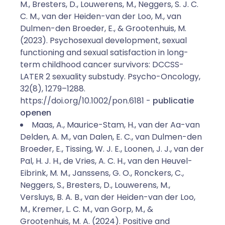
M., Bresters, D., Louwerens, M., Neggers, S. J. C.
C. M., van der Heiden-van der Loo, M., van
Dulmen-den Broeder, E., & Grootenhuis, M.
(2023). Psychosexual development, sexual
functioning and sexual satisfaction in long-
term childhood cancer survivors: DCCSS-
LATER 2 sexuality substudy. Psycho-Oncology,
32(8), 1279–1288.
https://doi.org/10.1002/pon.6181 -
publicatie
openen
Maas, A., Maurice-Stam, H., van der Aa-van
Delden, A. M., van Dalen, E. C., van Dulmen-den
Broeder, E., Tissing, W. J. E., Loonen, J. J., van der
Pal, H. J. H., de Vries, A. C. H., van den Heuvel-
Eibrink, M. M., Janssens, G. O., Ronckers, C.,
Neggers, S., Bresters, D., Louwerens, M.,
Versluys, B. A. B., van der Heiden-van der Loo,
M., Kremer, L. C. M., van Gorp, M., &
Grootenhuis, M. A. (2024). Positive and