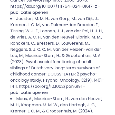
Cancer Survivorship, 19(6), 2066–2076.
https://doi.org/10.1007/s11764-024-01617-z -
publicatie openen
Joosten, M. M. H., van Gorp, M., van Dijk, J.,
Kremer, L. C. M., van Dulmen-den Broeder, E.,
Tissing, W. J. E., Loonen, J. J., van der Pal, H. J. H.,
de Vries, A. C. H., van den Heuvel-Eibrink, M. M.,
Ronckers, C., Bresters, D., Louwerens, M.,
Neggers, S. J. C. C. M., van der Heiden-van der
Loo, M., Maurice-Stam, H., & Grootenhuis, M. A.
(2023). Psychosocial functioning of adult
siblings of Dutch very long-term survivors of
childhood cancer: DCCSS-LATER 2 psycho-
oncology study. Psycho-Oncology, 32(9), 1401–
1411. https://doi.org/10.1002/pon.6191 -
publicatie openen
Maas, A., Maurice-Stam, H., van den Heuvel,
M. H., Koopman, M. M. W., den Hartogh, J. G.,
Kremer, L. C. M., & Grootenhuis, M. (2024).