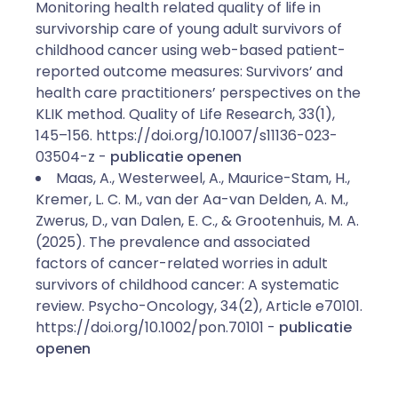
Monitoring health related quality of life in
survivorship care of young adult survivors of
childhood cancer using web-based patient-
reported outcome measures: Survivors’ and
health care practitioners’ perspectives on the
KLIK method. Quality of Life Research, 33(1),
145–156. https://doi.org/10.1007/s11136-023-
03504-z -
publicatie openen
Maas, A., Westerweel, A., Maurice-Stam, H.,
Kremer, L. C. M., van der Aa-van Delden, A. M.,
Zwerus, D., van Dalen, E. C., & Grootenhuis, M. A.
(2025). The prevalence and associated
factors of cancer-related worries in adult
survivors of childhood cancer: A systematic
review. Psycho-Oncology, 34(2), Article e70101.
https://doi.org/10.1002/pon.70101 -
publicatie
openen