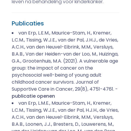
leven na behandeling voor kinderkanker.
Publicaties
van Erp, L.E.M., Maurice-Stam, H., Kremer,
L.C.M., Tissing, W.J.E., van der Pal, J.H.J., de Vries,
A.C.H., van den Heuvel-Eibrink, M.M., Versluys,
B.A.B., Van der Heiden-van der Loo, M., Huizinga,
G.A., Grootenhuis, M.A. (2021). A vulnerable age
group: the impact of cancer on the
psychosocial well-being of young adult
childhood cancer survivors. Journal of
Supportive Care in Cancer, 29(8), 4751-4761. -
publicatie openen
van Erp, L.M.E., Maurice-Stam, H., Kremer,
L.C.M., Tissing, W.J.E., van der Pal, H.J.H., de Vries,
A.C.H., van den Heuvel-Eibrink, M.M., Versluys,
B.A.B., Loonen, J.J., Bresters, D., Louwerens, M.,