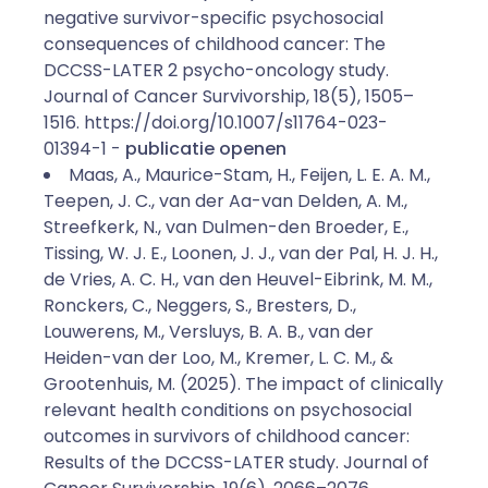
negative survivor-specific psychosocial
consequences of childhood cancer: The
DCCSS-LATER 2 psycho-oncology study.
Journal of Cancer Survivorship, 18(5), 1505–
1516. https://doi.org/10.1007/s11764-023-
01394-1 -
publicatie openen
Maas, A., Maurice-Stam, H., Feijen, L. E. A. M.,
Teepen, J. C., van der Aa-van Delden, A. M.,
Streefkerk, N., van Dulmen-den Broeder, E.,
Tissing, W. J. E., Loonen, J. J., van der Pal, H. J. H.,
de Vries, A. C. H., van den Heuvel-Eibrink, M. M.,
Ronckers, C., Neggers, S., Bresters, D.,
Louwerens, M., Versluys, B. A. B., van der
Heiden-van der Loo, M., Kremer, L. C. M., &
Grootenhuis, M. (2025). The impact of clinically
relevant health conditions on psychosocial
outcomes in survivors of childhood cancer:
Results of the DCCSS-LATER study. Journal of