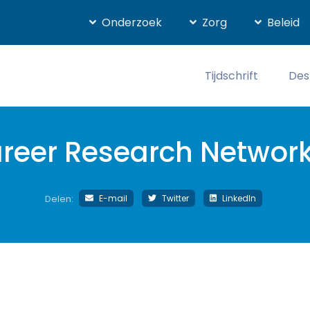
Onderzoek
Zorg
Beleid
Tijdschrift
Des
areer Research Networ
E-mail
Twitter
LinkedIn
Delen: