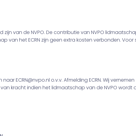
id zijn van de NVPO. De contributie van NVPO lidmaatschap 
p van het ECRN zijn geen extra kosten verbonden. Voor s
en naar ECRN@nvpo.nl o.v.v. Afmelding ECRN. Wij vernemen
sch van kracht indien het lidmaatschap van de NVPO wordt
lid bent van de NVPO. Indien je geen lid bent van de NVPO, 
voordat je kan aanmelden.
N