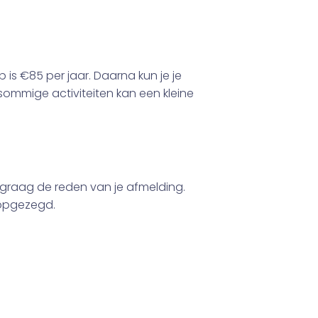
is €85 per jaar. Daarna kun je je
ommige activiteiten kan een kleine
 graag de reden van je afmelding.
 opgezegd.
dan verzoeken wij je eerst lid te worden