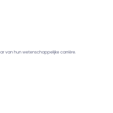
om beginnend
 te verbinden en hen te
schappers.
ar van hun wetenschappelijke carrière.