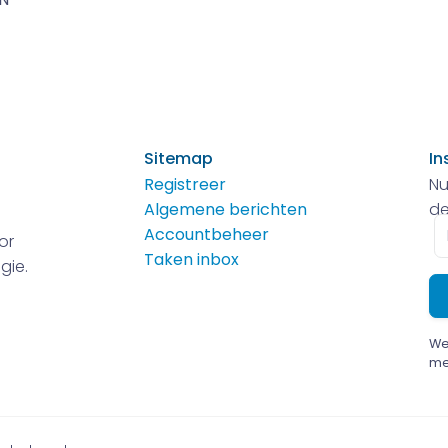
Sitemap
In
Registreer
Nu
Algemene berichten
de
E-
Accountbeheer
or
m
Taken inbox
gie.
We
me