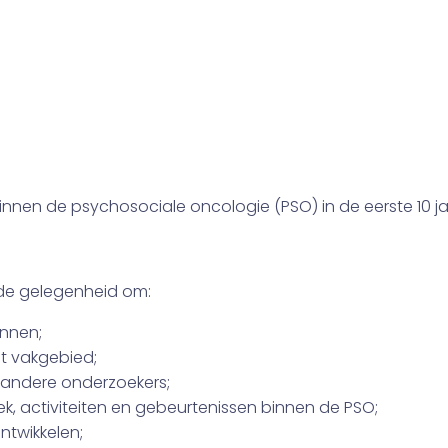
search Network (ECRN)
rch Network (ECRN) zet zich in 
chosociale oncologie met elkaar
ontwikkelen tot excellente weten
innen de psychosociale oncologie (PSO) in de eerste 10 ja
 de gelegenheid om:
ennen;
t vakgebied;
t andere onderzoekers;
k, activiteiten en gebeurtenissen binnen de PSO;
twikkelen;