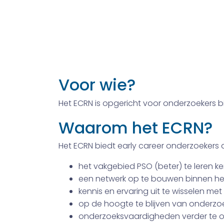
Early Career Re
Het Early Career Resea
onderzoekers in de psy
stimuleren om zich te 
Voor wie?
Het ECRN is opgericht voor onderzoekers b
Waarom het ECRN?
Het ECRN biedt early career onderzoekers
het vakgebied PSO (beter) te leren k
een netwerk op te bouwen binnen he
kennis en ervaring uit te wisselen me
op de hoogte te blijven van onderzoe
onderzoeksvaardigheden verder te on