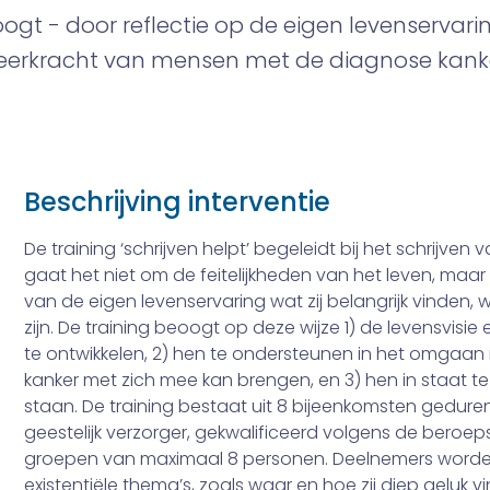
ogt - door reflectie op de eigen levenservarin
n veerkracht van mensen met de diagnose kanke
Beschrijving interventie
De training ‘schrijven helpt’ begeleidt bij het schrijven 
gaat het niet om de feitelijkheden van het leven, ma
van de eigen levenservaring wat zij belangrijk vinden
zijn. De training beoogt op deze wijze 1) de levensvisie
te ontwikkelen, 2) hen te ondersteunen in het omgaa
kanker met zich mee kan brengen, en 3) hen in staat te 
staan. De training bestaat uit 8 bijeenkomsten gedur
geestelijk verzorger, gekwalificeerd volgens de ber
groepen van maximaal 8 personen. Deelnemers worden
existentiële thema’s, zoals waar en hoe zij diep geluk 