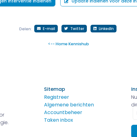
gen interventie indienen
Update indienen voor deze in
E-mail
Twitter
LinkedIn
Delen:
<-- Home Kennishub
Sitemap
In
Registreer
Nu
Algemene berichten
de
E-
Accountbeheer
or
m
Taken inbox
gie.