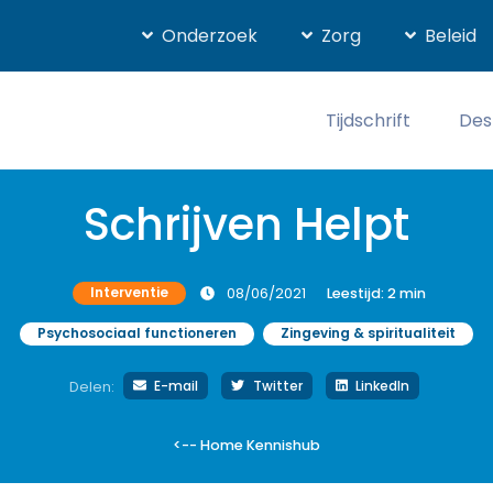
Onderzoek
Zorg
Beleid
Tijdschrift
Des
Schrijven Helpt
Interventie
08/06/2021
Leestijd:
2
min
Psychosociaal functioneren
Zingeving & spiritualiteit
E-mail
Twitter
LinkedIn
Delen:
<-- Home Kennishub