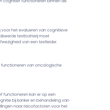
 cognitief functio­neren binnen de
ij voor het evalueren van cognitieve
iseerde testbatterij moet
afwe­zigheid van een testleider.
ef functioneren van oncologische
ef functioneren kan er op een
gnitie bij kanker en behandeling van
­lingen naar risicofactoren voor het