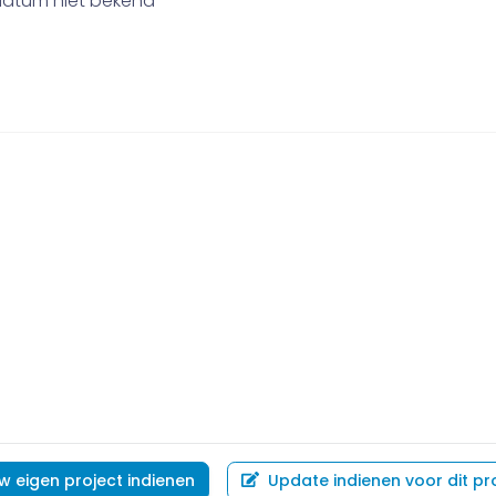
datum niet bekend
w eigen project indienen
Update indienen voor dit pr