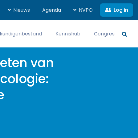
Log in
Nieuws
Agenda
NVPO
kundigenbestand
Kennishub
Congres
meten van
ncologie:
e