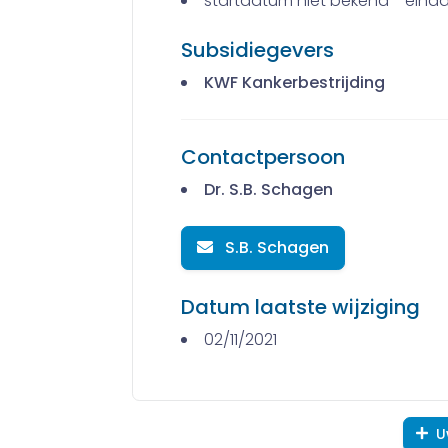
startdatum niet bekend - eind
Subsidiegevers
KWF Kankerbestrijding
Contactpersoon
Dr. S.B. Schagen
S.B. Schagen
Datum laatste wijziging
02/11/2021
U