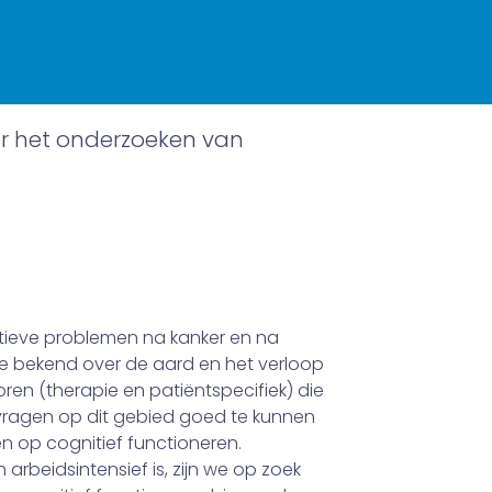
oor het onderzoeken van
itieve problemen na kanker en na
e be­kend over de aard en het verloop
n (therapie­ en patiëntspe­cifiek) die
ragen op dit gebied goed te kunnen
n op cognitief functioneren.
 arbeidsintensief is, zijn we op zoek