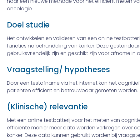
naar een nieuwe methode voor het efficiënt meten van
oncologie.
Doel studie
Het ontwikkelen en valideren van een online testbatter
functies na behandeling van kanker. Deze gestandaard
gebruiksvriendelijk zijn en geschikt zijn voor afname in 
Vraagstelling/ hypotheses
Door een testafname via het internet kan het cogniti
patiënten efficiënt en betrouw­baar gemeten worden.
(Klinische) relevantie
Met een online testbatterij voor het meten van cogniti
efficiënte manier meer data wor­den verkregen over co
kanker. Deze data kunnen gebruikt worden bij vraagstel