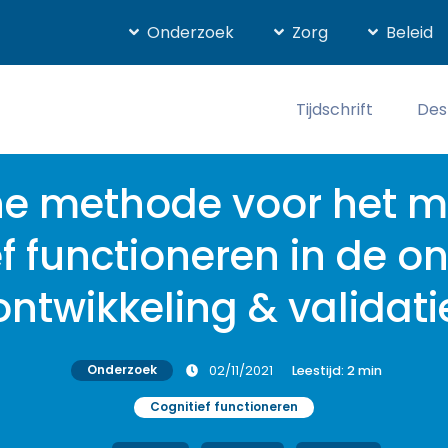
Onderzoek
Zorg
Beleid
Tijdschrift
Des
ne methode voor het 
f functioneren in de o
ontwikkeling & validati
Onderzoek
02/11/2021
Leestijd:
2
min
Cognitief functioneren