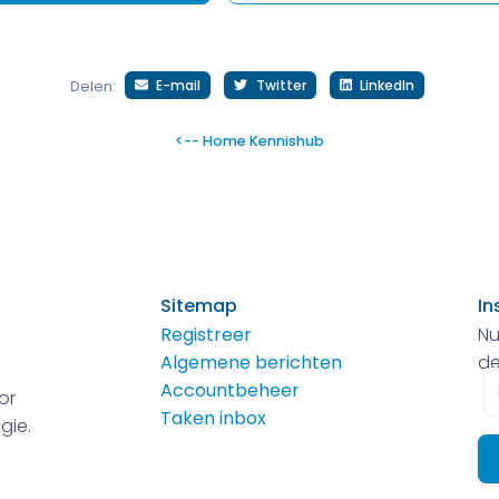
E-mail
Twitter
LinkedIn
Delen:
<-- Home Kennishub
Sitemap
In
Registreer
Nu
Algemene berichten
de
E-
Accountbeheer
or
m
Taken inbox
gie.