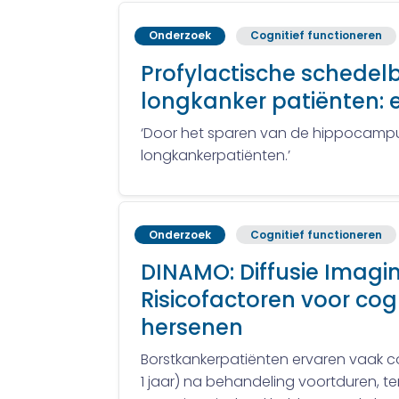
Onderzoek
Cognitief functioneren
Profylactische schedelb
longkanker patiënten: 
‘Door het sparen van de hippocampu
longkankerpatiënten.’
Onderzoek
Cognitief functioneren
DINAMO: Diffusie Imag
Risicofactoren voor cog
hersenen
Borstkankerpatiënten ervaren vaak co
1 jaar) na behandeling voortduren, te