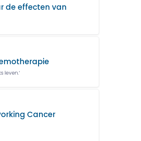
r de effecten van
hemotherapie
 leven.’
 working Cancer