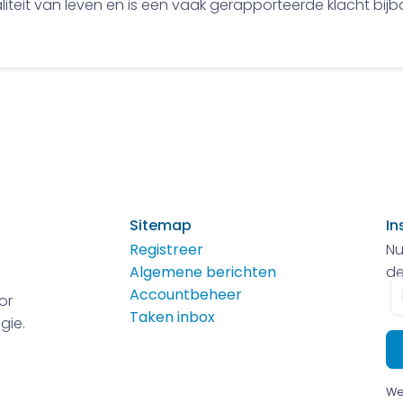
teit van leven en is een vaak gerapporteerde klacht bijb
Sitemap
In
Registreer
Nu
Algemene berichten
de
E-
Accountbeheer
or
m
Taken inbox
gie.
We