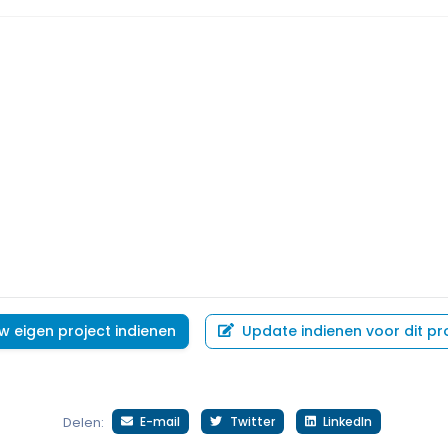
w eigen project indienen
Update indienen voor dit pr
E-mail
Twitter
LinkedIn
Delen: