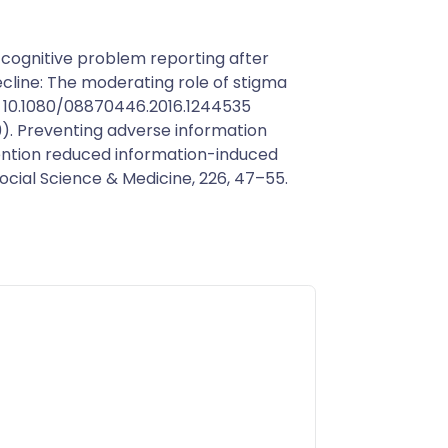
d cognitive problem reporting after
line: The moderating role of stigma
I: 10.1080/08870446.2016.1244535
019). Preventing adverse information
vention reduced information-induced
Social Science & Medicine, 226, 47–55.