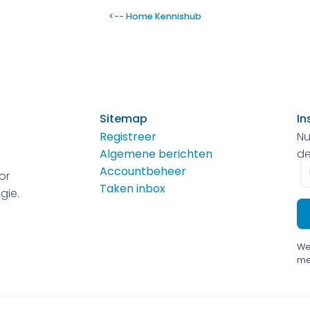
<-- Home Kennishub
Sitemap
In
Registreer
Nu
Algemene berichten
de
E-
Accountbeheer
or
m
Taken inbox
gie.
We
me