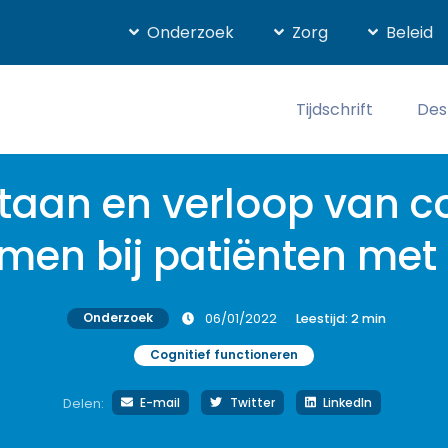
Onderzoek
Zorg
Beleid
Tijdschrift
Des
taan en verloop van c
men bij patiënten met
Onderzoek
06/01/2022
Leestijd:
2
min
Cognitief functioneren
E-mail
Twitter
LinkedIn
Delen: