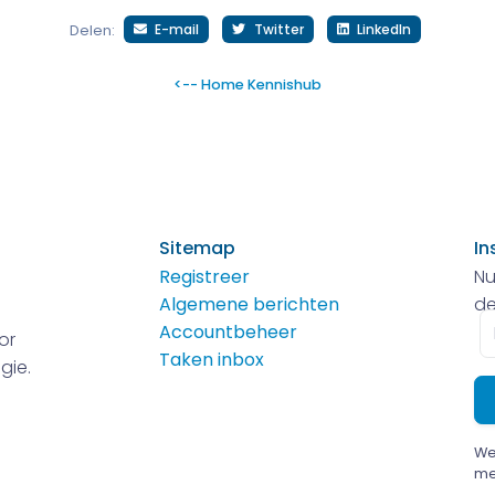
E-mail
Twitter
LinkedIn
Delen:
<-- Home Kennishub
Sitemap
In
Registreer
Nu
Algemene berichten
de
E-
Accountbeheer
or
m
Taken inbox
gie.
We
me