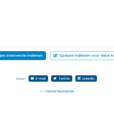
gen interventie indienen
Update indienen voor deze in
E-mail
Twitter
LinkedIn
Delen:
<-- Home Kennishub