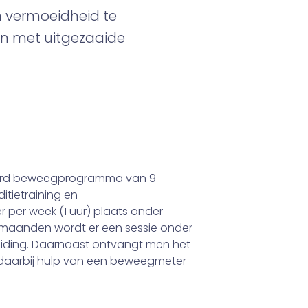
 vermoeidheid te
ten met uitgezaaide
eerd beweegprogramma van 9
tietraining en
per week (1 uur) plaats onder
s maanden wordt er een sessie onder
eiding. Daarnaast ontvangt men het
gt daarbij hulp van een beweegmeter