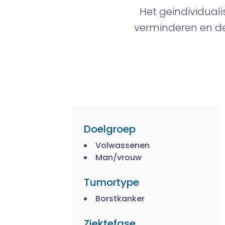
Het geindividua
verminderen en de 
Doelgroep
Volwassenen
Man/vrouw
Tumortype
Borstkanker
Ziektefase