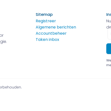
Sitemap
In
Registreer
Nu
Algemene berichten
de
E-
Accountbeheer
or
m
Taken inbox
gie.
We
me
voorbehouden.