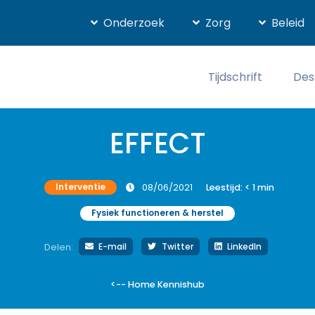
Onderzoek
Zorg
Beleid
Tijdschrift
Des
EFFECT
Interventie
08/06/2021
Leestijd:
< 1
min
Fysiek functioneren & herstel
E-mail
Twitter
LinkedIn
Delen:
<-- Home Kennishub