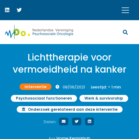
Lichttherapie voor
vermoeidheid na kanker
Interventie
08/06/2021
Leestijd:
< 1
min
Psychosociaal functioneren
Werk & survivorship
Onderzoek gerelateerd aan deze interventie
Delen:
<-- Home Kennishub