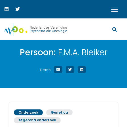
Persoon:
E.M.A. Bleiker
Delen:
Onderzoek
Genetica
Afgerond onderzoek