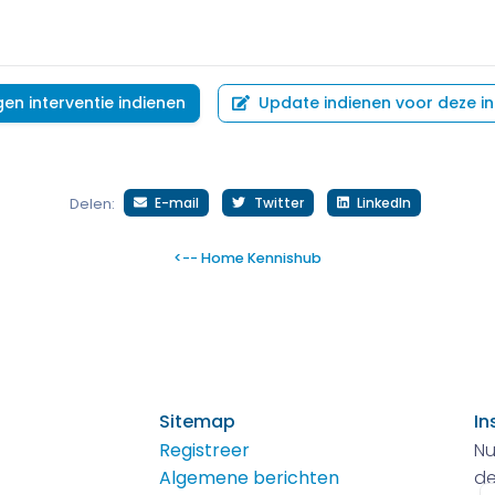
gen interventie indienen
Update indienen voor deze in
E-mail
Twitter
LinkedIn
Delen:
<-- Home Kennishub
Sitemap
In
Registreer
Nu
Algemene berichten
de
E-