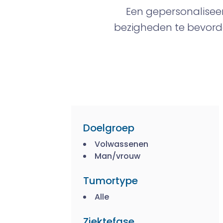
Een gepersonaliseer
bezigheden te bevorde
Doelgroep
Volwassenen
Man/vrouw
Tumortype
Alle
Ziektefase