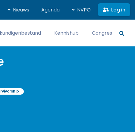
Log in
Nieuws
Agenda
NVPO
kundigenbestand
Kennishub
Congres
e
rvivorship