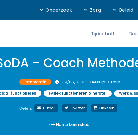
Onderzoek
Zorg
Beleid
Tijdschrift
Des
SoDA – Coach Method
Interventie
08/06/2021
Leestijd:
< 1
min
iaal functioneren
Fysiek functioneren & herstel
Werk & su
E-mail
Twitter
LinkedIn
Delen:
<-- Home Kennishub