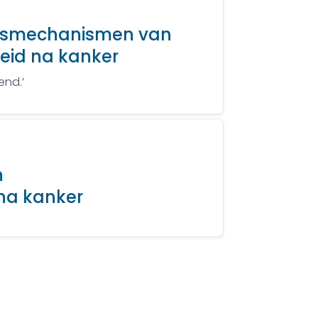
kingsmechanismen van
eid na kanker
end.’
h
na kanker