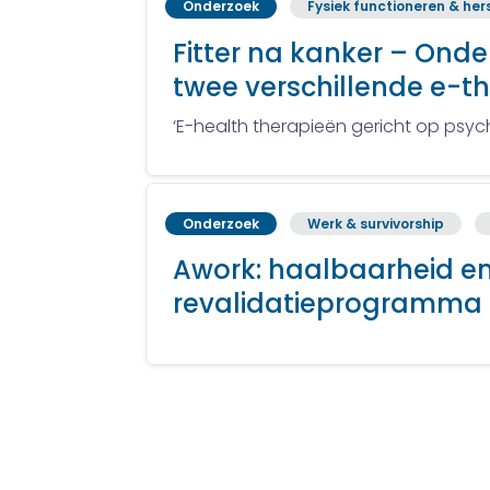
Onderzoek
Fysiek functioneren & her
Fitter na kanker – Ond
twee verschillende e-t
‘E-health therapieën gericht op psych
Onderzoek
Werk & survivorship
Awork: haalbaarheid e
revalidatieprogramma t