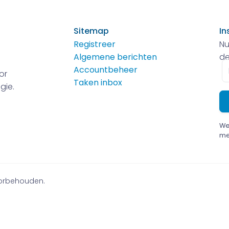
Sitemap
In
Registreer
Nu
Algemene berichten
de
E-
Accountbeheer
or
m
Taken inbox
gie.
We
me
voorbehouden.