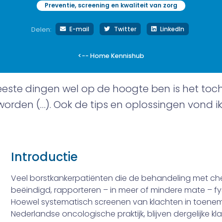
Preventie, screening en kwaliteit van zorg
E-mail
Twitter
LinkedIn
Delen:
<-- Home Kennishub
este dingen wel op de hoogte ben is het toch 
orden (…). Ook de tips en oplossingen vond ik 
Introductie
Veel borstkankerpatiënten die de behandeling met che
beëindigd, rapporteren – in meer of min­dere mate – f
Hoewel syste­matisch screenen van klachten in toene
Nederlandse oncologische praktijk, blijven dergelijke 