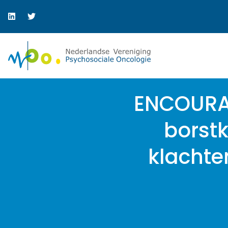
ENCOURAG
borst
klachte