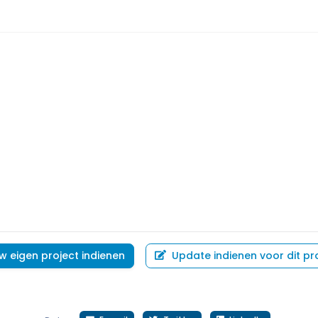
w eigen project indienen
Update indienen voor dit pr