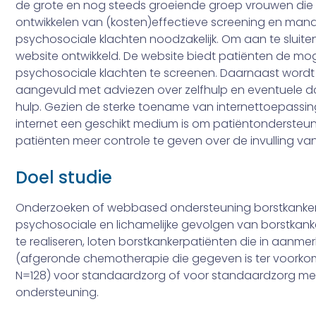
de grote en nog steeds groeiende groep vrouwen die bo
ontwikkelen van (kosten­)effectieve screening en man
psychosociale klachten noodzakelijk. Om aan te sluite
website ontwikkeld. De website biedt patiënten de moge
psychosociale klachten te screenen. Daarnaast wordt
aangevuld met adviezen over zelfhulp en eventuele do
hulp. Gezien de sterke toe­name van internettoepassi
internet een geschikt medium is om patiëntondersteu
patiënten meer controle te geven over de invulling va
Doel studie
Onderzoeken of web­based ondersteuning borstkanker
psychosociale en licha­melijke gevolgen van borstkan
te realiseren, loten borstkankerpatiënten die in aanm
(afgeronde chemotherapie die gegeven is ter voorkom
N=128) voor standaardzorg of voor standaardzorg me
ondersteuning.