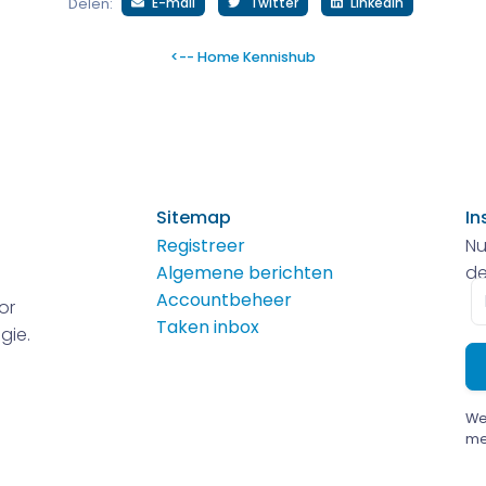
E-mail
Twitter
LinkedIn
Delen:
<-- Home Kennishub
Sitemap
In
Registreer
Nu
Algemene berichten
de
E-
Accountbeheer
or
m
Taken inbox
gie.
We
me