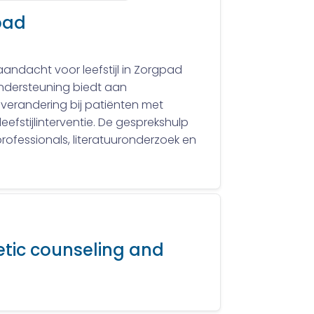
gpad
aandacht voor leefstijl in Zorgpad
ondersteuning biedt aan
jlverandering bij patiënten met
fstijlinterventie. De gesprekshulp
ofessionals, literatuuronderzoek en
netic counseling and