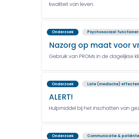
kwaliteit van leven.
Onderzoek
Psychosociaal functione
Nazorg op maat voor v
Gebruik van PROMs in de dagelijkse k
Onderzoek
Late (medische) effecte
ALERT!
Hulpmiddel bij het inschatten van g
Onderzoek
Communicatie & patiënte