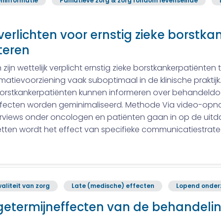
ninformatie
Palliatieve zorg & zorg rondom levenseinde
 verlichten voor ernstig zieke borstk
teren
jn wettelijk verplicht ernstig zieke borstkankerpatiënten
ormatievoorziening vaak suboptimaal in de klinische praktij
borstkankerpatiënten kunnen informeren over behandeldoele
ffecten worden geminimaliseerd. Methode Via video-opn
terviews onder oncologen en patiënten gaan in op de ui
tten wordt het effect van specifieke communicatiestrat
aliteit van zorg
Late (medische) effecten
Lopend onder
etermijneffecten van de behandelin