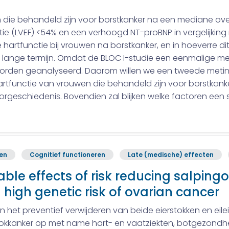
wen die behandeld zijn voor borstkanker na een mediane ov
ractie (LVEF) <54% en een verhoogd NT-proBNP in vergelijki
artfunctie bij vrouwen na borstkanker, en in hoeverre dit 
ange termijn. Omdat de BLOC I-studie een eenmalige me
worden geanalyseerd. Daarom willen we een tweede meting
hartfunctie van vrouwen die behandeld zijn voor borstkank
rgeschiedenis. Bovendien zal blijken welke factoren een 
ren
Cognitief functioneren
Late (medische) effecten
ble effects of risk reducing salpi
high genetic risk of ovarian cancer
n het preventief verwijderen van beide eierstokken en eilei
tokkanker op met name hart- en vaatziekten, botgezondhe