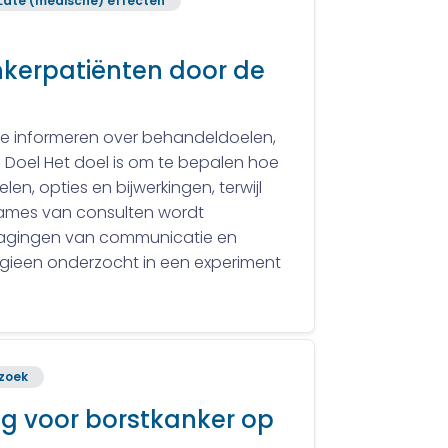
Late (medische) effecten
ankerpatiënten door de
 te informeren over behandeldoelen,
k. Doel Het doel is om te bepalen hoe
n, opties en bijwerkingen, terwijl
ames van consulten wordt
tdagingen van communicatie en
egieen onderzocht in een experiment
zoek
g voor borstkanker op