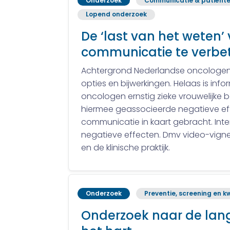
Onderzoek
Communicatie & patiënte
Lopend onderzoek
De ‘last van het weten’
communicatie te verbe
Achtergrond Nederlandse oncologen zi
opties en bijwerkingen. Helaas is inf
oncologen ernstig zieke vrouwelijke 
hiermee geassocieerde negatieve e
communicatie in kaart gebracht. In
negatieve effecten. Dmv video-vigne
en de klinische praktijk.
Onderzoek
Preventie, screening en kw
Onderzoek naar de lang