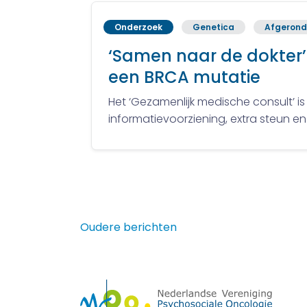
Onderzoek
Genetica
Afgerond
‘Samen naar de dokter’
een BRCA mutatie
Het ‘Gezamenlijk medische consult’ i
informatievoorziening, extra steun en
Berichtennavigatie
Oudere berichten