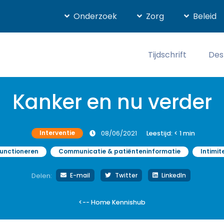
Onderzoek
Zorg
Beleid
Tijdschrift
Des
Kanker en nu verder
Interventie
08/06/2021
Leestijd:
< 1
min
functioneren
Communicatie & patiënteninformatie
Intimit
E-mail
Twitter
LinkedIn
Delen:
<-- Home Kennishub