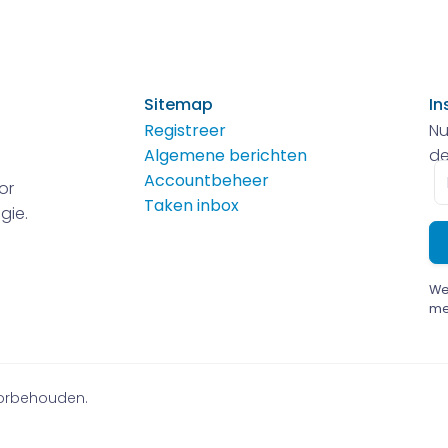
Sitemap
In
Registreer
Nu
Algemene berichten
de
E-
Accountbeheer
or
m
Taken inbox
gie.
We
me
voorbehouden.