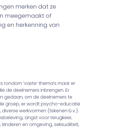
ingen merken dat ze
ben meegemaakt of
ng en herkenning van
ts rondom ‘vaste’ thema’s maar er
 die de deelnemers inbrengen. Er
en gedaan, om de deelnemers te
n de groep, er wordt psycho-educatie
, diverse werkvormen (tekenen b.v.).
msbeleving, angst voor terugkeer,
 kinderen en omgeving, seksualiteit,