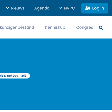
Log in
Nieuws
Agenda
NVPO
kundigenbestand
Kennishub
Congres
eit & seksualiteit