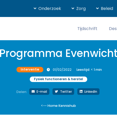
Onderzoek
Zorg
Beleid
Tijdschrift
Des
Programma Evenwich
Interventie
01/02/2022
Leestijd:
< 1
min
Fysiek functioneren & herstel
E-mail
Twitter
LinkedIn
Delen:
<-- Home Kennishub