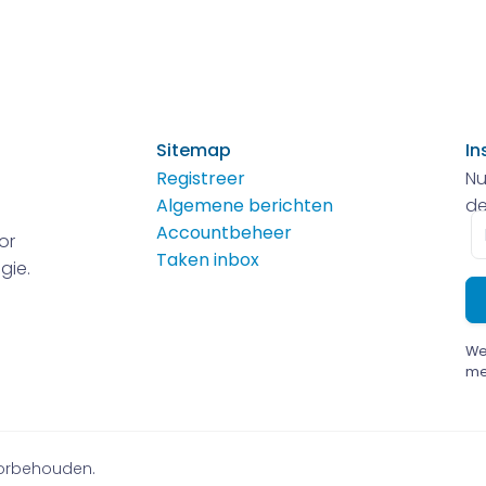
Sitemap
In
Registreer
Nu
Algemene berichten
de
E-
Accountbeheer
or
m
Taken inbox
gie.
We
me
voorbehouden.