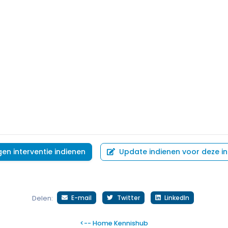
gen interventie indienen
Update indienen voor deze in
E-mail
Twitter
LinkedIn
Delen:
<-- Home Kennishub