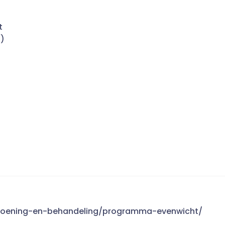
t
t)
andoening-en-behandeling/programma-evenwicht/