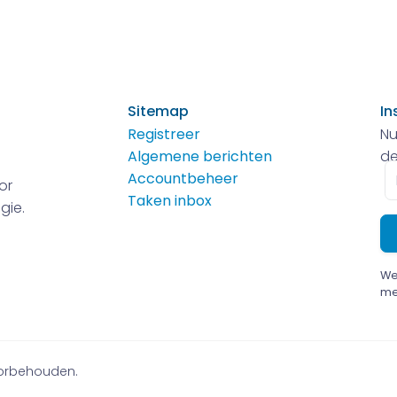
Sitemap
In
Registreer
Nu
Algemene berichten
de
E-
Accountbeheer
or
m
Taken inbox
gie.
We
me
voorbehouden.