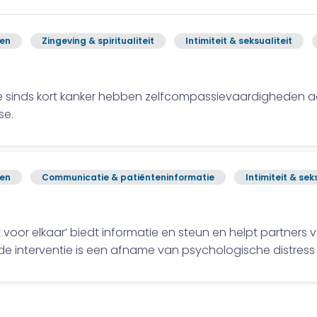
ren
Zingeving & spiritualiteit
Intimiteit & seksualiteit
 sinds kort kanker hebben zelfcompassievaardigheden aan
se.
ren
Communicatie & patiënteninformatie
Intimiteit & sek
t voor elkaar’ biedt informatie en steun en helpt partner
an de interventie is een afname van psychologische distress