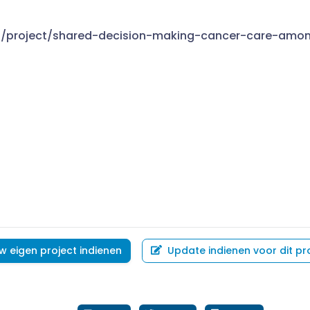
nl/project/shared-decision-making-cancer-care-amon
w eigen project indienen
Update indienen voor dit pr