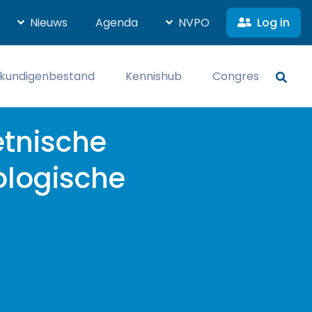
Log in
Nieuws
Agenda
NVPO
kundigenbestand
Kennishub
Congres
etnische
ologische