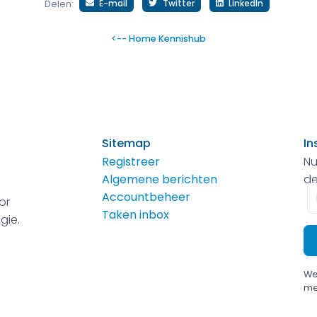
E-mail
Twitter
LinkedIn
Delen:
<-- Home Kennishub
Sitemap
In
Registreer
Nu
Algemene berichten
de
E-
Accountbeheer
or
m
Taken inbox
gie.
We
me