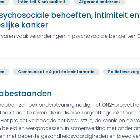
ren
Intimiteit & seksualiteit
Afgerond onderzoek
ychosociale behoeften, intimiteit en
lijke kanker
ervaren vaak veranderingen in psychosociale behoeften. 
ren
Communicatie & patiënteninformatie
Palliatieve zor
Nabestaanden
 hebben zelf ook ondersteuning nodig. Het ON2-project h
lkit aan te reiken die in diverse zorgsettings inzetbaar i
. Het project verhoogde het bewustzijn, de kennis en de 
n beleid en werkprocessen. In samenwerking met onder an
 met beperkte gezondheidsvaardigheden en breed versp