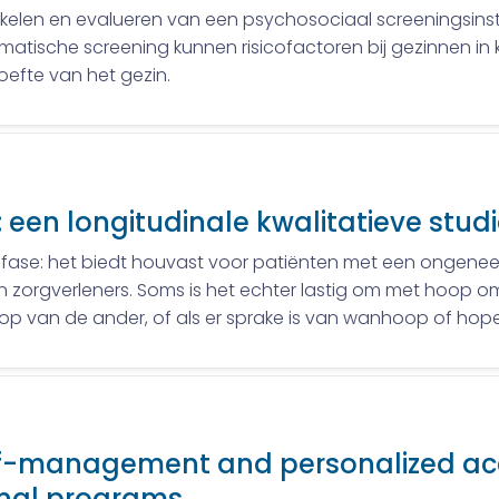
wikkelen en evalueren van een psychosociaal screeningsin
matische screening kunnen risicofactoren bij gezinnen i
efte van het gezin.
: een longitudinale kwalitatieve stud
ensfase: het biedt houvast voor patiënten met een ongenee
n zorgverleners. Soms is het echter lastig om met hoop 
op van de ander, of als er sprake is van wanhoop of hop
elf-management and personalized acc
onal programs