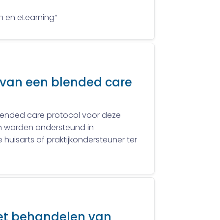
h en eLearning”
it van een blended care
 blended care protocol voor deze
ten worden ondersteund in
huisarts of praktijkondersteuner ter
het behandelen van