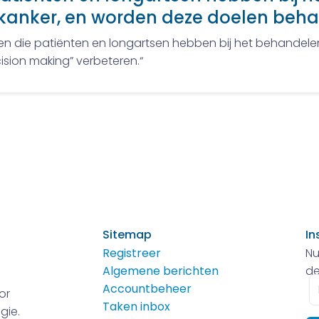
anker, en worden deze doelen beha
n die patiënten en longartsen hebben bij het behandel
cision making” verbeteren.“
Sitemap
In
Registreer
Nu
Algemene berichten
de
E-
Accountbeheer
or
m
Taken inbox
gie.