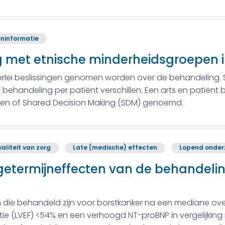
ninformatie
 met etnische minderheidsgroepen i
llerlei beslissingen genomen worden over de behandeling.
ehandeling per patiënt verschillen. Een arts en patiënt
ssen of Shared Decision Making (SDM) genoemd.
aliteit van zorg
Late (medische) effecten
Lopend onder
etermijneffecten van de behandelin
wen die behandeld zijn voor borstkanker na een mediane ov
ractie (LVEF) <54% en een verhoogd NT-proBNP in vergelijki