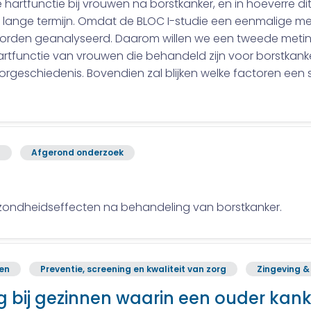
artfunctie bij vrouwen na borstkanker, en in hoeverre dit 
ange termijn. Omdat de BLOC I-studie een eenmalige me
worden geanalyseerd. Daarom willen we een tweede meting
hartfunctie van vrouwen die behandeld zijn voor borstkank
rgeschiedenis. Bovendien zal blijken welke factoren een 
n
Afgerond onderzoek
ezondheidseffecten na behandeling van borstkanker.
ren
Preventie, screening en kwaliteit van zorg
Zingeving & 
g bij gezinnen waarin een ouder kank