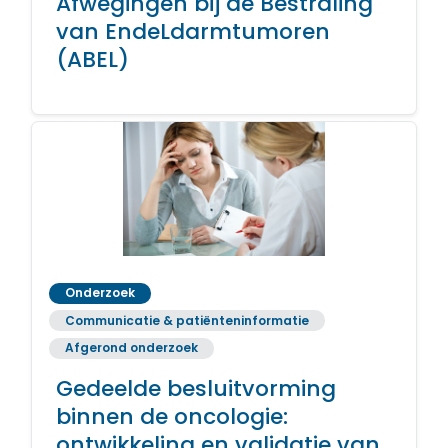
Afwegingen bij de Bestraling
van EndeLdarmtumoren
(ABEL)
Onderzoek
Communicatie & patiënteninformatie
Afgerond onderzoek
Gedeelde besluitvorming
binnen de oncologie:
ontwikkeling en validatie van