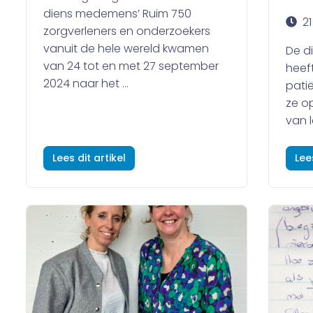
diens medemens’ Ruim 750
2
zorgverleners en onderzoekers
vanuit de hele wereld kwamen
De d
van 24 tot en met 27 september
heef
2024 naar het ...
pati
ze op
van l
Lees dit artikel
Lee