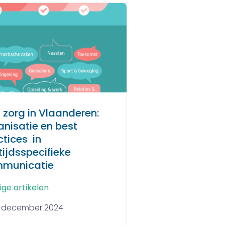
 zorg in Vlaanderen:
anisatie en best
ctices in
tijdsspecifieke
municatie
ige artikelen
1 december 2024