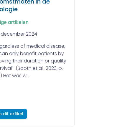
komstmaten in de
cologie
ige artikelen
1 december 2024
egardless of medical disease,
can only benefit patients by
ving their duration or quality
rvival” (Booth et al., 2023, p.
 Het was w...
s dit artikel