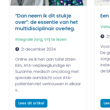
“Dan neem ik dit stukje
Een
over”: de essentie van het
Vanu
multidisciplinair overleg.
2
Integrale zorg
,
Vrij te lezen
Voor
21 december 2024
De ge
zorgv
Online zie ik hen aan tafel zitten:
inst
Kim, AYA-verpleegkundige en
de bl
Suzanne, medisch oncoloog met
speciale aandacht voor AYA-
patiënten.Het vertrouwen in elkaar
s...
Lees dit artikel
Lee