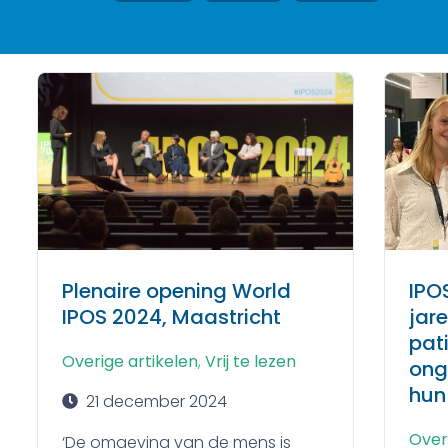
Plenaire opening World
IPO
IPOS 2024, Maastricht
jar
pat
Overige artikelen
,
Vrij te lezen
ong
hun
21 december 2024
Over
‘De omgeving van de mens is