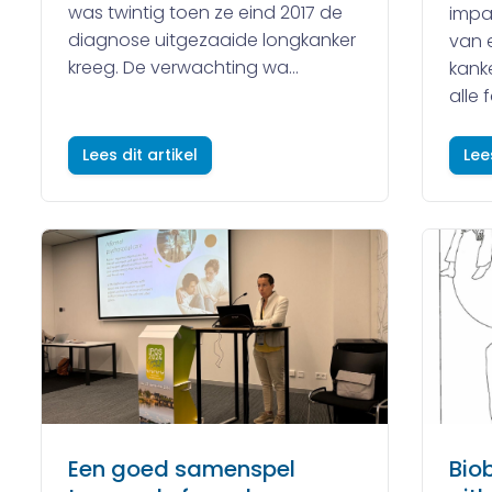
was twintig toen ze eind 2017 de
impa
diagnose uitgezaaide longkanker
van 
kreeg. De verwachting wa...
kanke
alle 
Lees dit artikel
Lee
Een goed samenspel
Bio