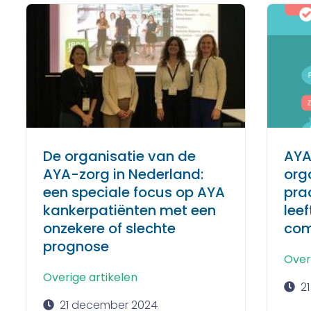
De organisatie van de
AYA
AYA-zorg in Nederland:
org
een speciale focus op AYA
pra
kankerpatiënten met een
leef
onzekere of slechte
com
prognose
Over
Overige artikelen
2
21 december 2024