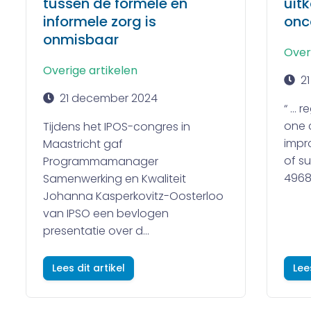
tussen de formele en
uit
informele zorg is
on
onmisbaar
Over
Overige artikelen
2
21 december 2024
“ … r
one 
Tijdens het IPOS-congres in
impro
Maastricht gaf
of su
Programmamanager
4968)
Samenwerking en Kwaliteit
Johanna Kasperkovitz-Oosterloo
van IPSO een bevlogen
presentatie over d...
Lees dit artikel
Lee