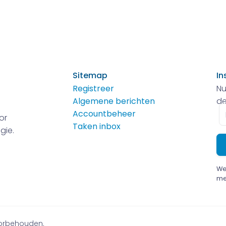
Sitemap
In
Registreer
Nu
Algemene berichten
de
E-
Accountbeheer
or
m
Taken inbox
gie.
We
me
voorbehouden.