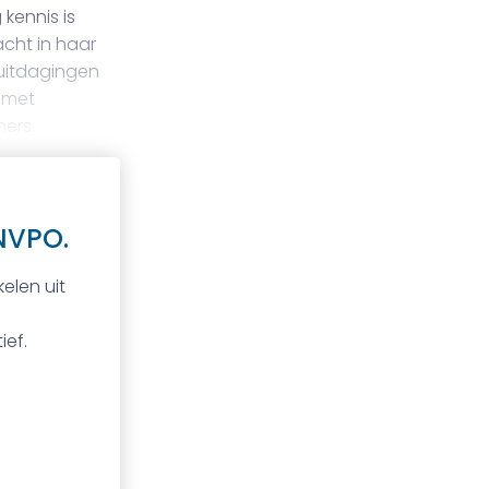
kennis is
cht in haar
 uitdagingen
g met
ers.
NVPO.
elen uit
ief.