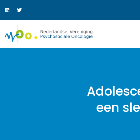
Adolesc
een sl