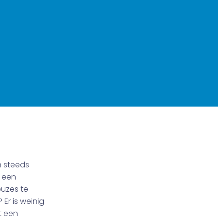
n steeds
 een
euzes te
Er is weinig
t een