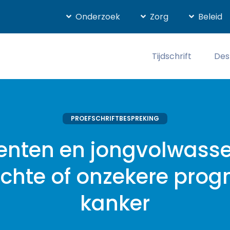
Onderzoek
Zorg
Beleid
Tijdschrift
Des
PROEFSCHRIFTBESPREKING
enten en jongvolwass
echte of onzekere progn
kanker