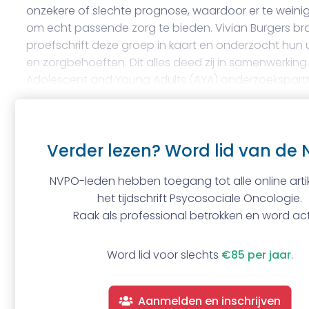
onzekere of slechte prognose, waardoor er te weinig 
om echt passende zorg te bieden. Vivian Burgers bra
proefschrift deze groep in kaart en onderzocht hun
en zorgbehoeften. Dit alles deed zij in samenwerkin
Adolescent and Young Adults (AYA) onderzoekspartn
Verder lezen? Word lid van de 
NVPO-leden hebben toegang tot alle online artik
het tijdschrift Psycosociale Oncologie.
Raak als professional betrokken en word act
Word lid voor slechts
€85 per jaar
.
Aanmelden en inschrijven