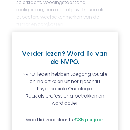
spierkracht, voedingstoestand,
rookgedrag, een aantal psychosociale
aspecten, weefselkenmerken van de
tumor en zorgkosten.
Verder lezen? Word lid van
de NVPO.
NVPO-leden hebben toegang tot alle
online artikelen uit het tijdschrift
Psycosociale Oncologie.
Raak als professional betrokken en
word actief.
Word lid voor slechts
€85 per jaar
.