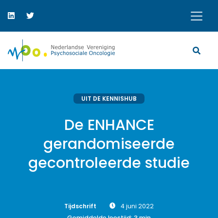
UIT DE KENNISHUB
De ENHANCE
gerandomiseerde
gecontroleerde studie
Tijdschrift
4 juni 2022
Gemiddelde leestijd:
3
min