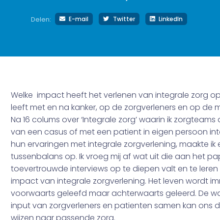
E-mail
Twitter
LinkedIn
Delen:
Welke impact heeft het verlenen van integrale zorg o
leeft met en na kanker, op de zorgverleners en op de
Na 16 colums over ‘Integrale zorg’ waarin ik zorgteam
van een casus of met een patient in eigen persoon in
hun ervaringen met integrale zorgverlening, maakte ik
tussenbalans op. Ik vroeg mij af wat uit die aan het pa
toevertrouwde interviews op te diepen valt en te leren 
impact van integrale zorgverlening. Het leven wordt i
voorwaarts geleefd maar achterwaarts geleerd. De w
input van zorgverleners en patienten samen kan ons de
wijzen naar passende zorg.