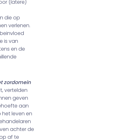
or (latere)
jn die op
hen verlenen.
f beinvloed
e is van
tens en de
illende
et zordomein
, vertelden
kunnen geven
ehoefte aan
 het leven en
behandelaren
even achter de
op af te