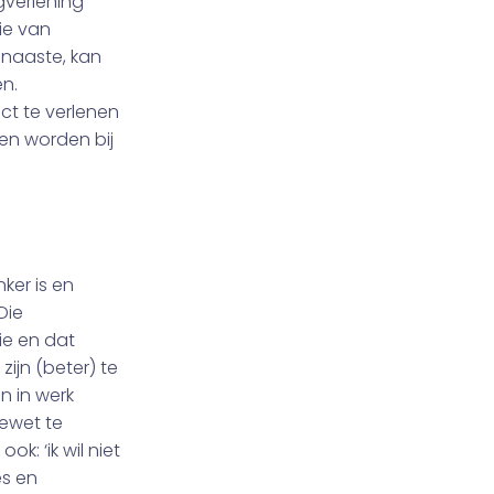
gverlening
ie van
 naaste, kan
n.
ect te verlenen
en worden bij
ker is en
Die
ie en dat
zijn (beter) te
n in werk
tewet te
k: ‘ik wil niet
es en