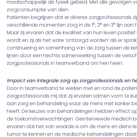
maatschappelijk als fysiek gebied. Met alle gevolgen vo
zorgconsumptie van dien.
Patiënten begrijpen dat er diverse zorgprofessionals zi
e
e
e
verschillende momenten zorg in de 1
, 2
en 3
lijn aan 
Maar zij ervaren dat de kwaliteit van hun leven positie
wordt en zij als het ware ‘ontzorgd worden’ als er sprak
continuering en samenhang van de zorg tussen de ke
lijnen door een hechte samenwerking tussen de versch
zorgprofessionals in teamverband om hen heen.
Impact van integrale zorg op zorgprofessionals en h
Door in teamverband te werken met en rond de patiënt
zorgprofessionals mij dat zij ervaren sámen vorm te 
aan zorg en behandeling waar de mens met kanker b
heeft. De keuzes van behandelingen hebben effect op
de toekomstverwachtingen. Geïnterviewde medisch 
ervaren dat het van waarde is om de mens en diens l
tumor te kennen en de medische behandelingen daar