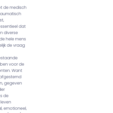
met de medisch
traumatisch
st,
essentieel dat
n diverse
 de hele mens
lijk de vraag
bestaande
bben voor de
iënten. Want
 afgestemd
kan, gegeven
der
ns de
 leven
l, emotioneel,