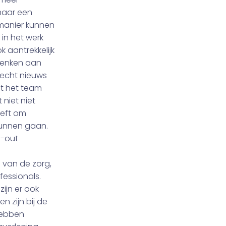
 maar een
e manier kunnen
 in het werk
k aantrekkelijk
henken aan
lecht nieuws
t het team
 niet niet
eeft om
kunnen gaan.
n-out
 van de zorg,
fessionals.
 zijn er ook
n zijn bij de
 hebben