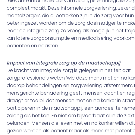
relevante informatie die van belang is en integrale zor
compleet maakt. Deze informele zorgverlening, zeker d
mantelzorgers die al betrokken zijn in de zorg voor hun
beter ingezet worden om de zorg doelmatiger te make
Door de integrale zorg zo vroeg als mogelijk in het traj
kan latere zorgconsumptie en medicalisering voorkom
patiënten en naasten.
Impact van integrale zorg op de maatschappij
De kracht van integrale zorg is gelegen in het feit dat
zorgprofessionals weten ‘wie deze mens met en na kan
daarop behandelingen en zorgverlening afstemmen’. 
mensgerichte benadering geeft mensen kracht en reg
draagt er toe bij dat mensen met en na kanker in staat 
participeren in de maatschappij, een aandeel te neme
zolang als het kan. En niet om bijvoorbaat al in de ziek
belanden. Mensen die leven met en na kanker willen dit oo
gezien worden als patiënt maar als mens met potenti