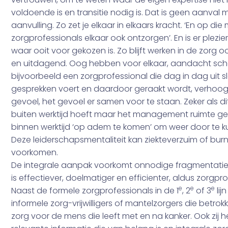
voldoende is en transitie nodig is. Dat is geen aanval
aanvulling. Zo zet je elkaar in elkaars kracht. ‘En op di
zorgprofessionals elkaar ook ontzorgen’. En is er plezier
waar ooit voor gekozen is. Zo blijft werken in de zorg oo
en uitdagend. Oog hebben voor elkaar, aandacht sc
bijvoorbeeld een zorgprofessional die dag in dag uit s
gesprekken voert en daardoor geraakt wordt, verhoog
gevoel, het gevoel er samen voor te staan. Zeker als dit
buiten werktijd hoeft maar het management ruimte g
binnen werktijd ‘op adem te komen’ om weer door te 
Deze leiderschapsmentaliteit kan ziekteverzuim of bur
voorkomen.
De integrale aanpak voorkomt onnodige fragmentatie
is effectiever, doelmatiger en efficienter, aldus zorgpro
e
e
e
Naast de formele zorgprofessionals in de 1
, 2
of 3
lijn
informele zorg-vrijwilligers of mantelzorgers die betrokke
zorg voor de mens die leeft met en na kanker. Ook zij