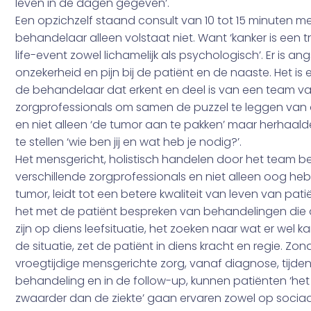
leven in de dagen gegeven’.
Een opzichzelf staand consult van 10 tot 15 minuten 
behandelaar alleen volstaat niet. Want ‘kanker is een 
life-event zowel lichamelijk als psychologisch’. Er is ang
onzekerheid en pijn bij de patiënt en de naaste. Het is 
de behandelaar dat erkent en deel is van een team va
zorgprofessionals om samen de puzzel te leggen van
en niet alleen ‘de tumor aan te pakken’ maar herhaalde
te stellen ‘wie ben jij en wat heb je nodig?’.
Het mensgericht, holistisch handelen door het team 
verschillende zorgprofessionals en niet alleen oog he
tumor, leidt tot een betere kwaliteit van leven van pat
het met de patiënt bespreken van behandelingen die
zijn op diens leefsituatie, het zoeken naar wat er wel 
de situatie, zet de patiënt in diens kracht en regie. Zon
vroegtijdige mensgerichte zorg, vanaf diagnose, tijde
behandeling en in de follow-up, kunnen patiënten ‘het
zwaarder dan de ziekte’ gaan ervaren zowel op sociaa