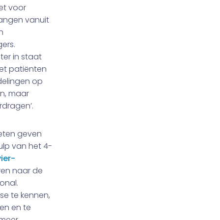
et voor
vangen vanuit
h
gers.
er in staat
et patiënten
elingen op
en, maar
rdragen’.
oeten geven
ulp van het 4-
ier-
eren naar de
onal.
ise te kennen,
en en te
 meer