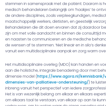
stemmen in samenspraak met de patiënt. Daarom is h
medisch behandelaren belangrijk om ‘haakjes’ te ont
de andere disciplines, zoals verpleegkundigen, medisc
maatschappelijk werkers, diëtisten, en geestelijk verzor
Behandelaren die dit doen ervaren dat zij daardoor bet
zijn om met volle aandacht en binnen de consulttijd m
en naasten te communiceren en de medische behand
de wensen af te stemmen. ‘Niet lineair en in silo’s denk
vanuit een multidisciplinaire aanpak en zorg warm ove
Het multidisciplinaire overleg (MDO) kan handen en v
aan die holistiche, integrale benadering door met beh
dimensie model (
https://www.agora.nl/kennisbank/v
dimensies-van-palliatieve-ondersteuning/
) te luist
inbreng vanuit het perspectief van iedere zorgprofessi
Het is van wezenlijk belang om elkaar en elkaars expert
om elkaars taal te verstaan, van elkaar op aan te kunn
vertrouwen, om te weten waar de eigen expertise niet