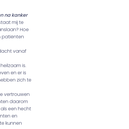
en na kanker
taat mij te
anslaan? Hoe
n patiënten
ndacht vanaf
eilzaam is.
ven en er is
hebben zich te
die vertrouwen
ënten daarom
 als een hecht
ënten en
 te kunnen