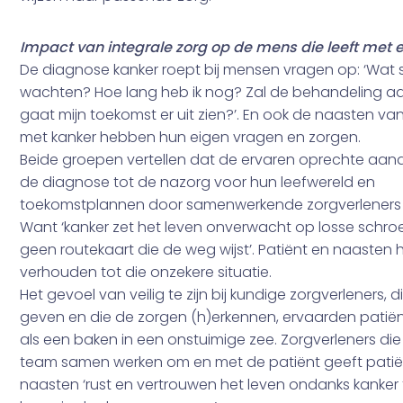
Impact van integrale zorg op de mens die leeft met 
De diagnose kanker roept bij mensen vragen op: ‘Wat s
wachten? Hoe lang heb ik nog? Zal de behandeling a
gaat mijn toekomst er uit zien?’. En ook de naasten va
met kanker hebben hun eigen vragen en zorgen.
Beide groepen vertellen dat de ervaren oprechte aa
de diagnose tot de nazorg voor hun leefwereld en
toekomstplannen door samenwerkende zorgverleners h
Want ‘kanker zet het leven onverwacht op losse schroe
geen routekaart die de weg wijst’. Patiënt en naasten 
verhouden tot die onzekere situatie.
Het gevoel van veilig te zijn bij kundige zorgverleners, 
geven en die de zorgen (h)erkennen, ervaarden pati
als een baken in een onstuimige zee. Zorgverleners die
team samen werken om en met de patiënt geeft pati
naasten ‘rust en vertrouwen het leven ondanks kanker