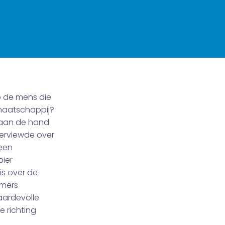
p de mens die
 maatschappij?
s aan de hand
terviewde over
 een
pier
is over de
mmers
aardevolle
 richting