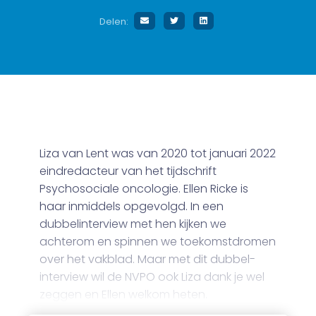
Delen:
Liza van Lent was van 2020 tot januari 2022
eindredacteur van het tijdschrift
Psychosociale oncologie. Ellen Ricke is
haar inmiddels opgevolgd. In een
dubbelinterview met hen kijken we
achterom en spinnen we toekomstdromen
over het vakblad. Maar met dit dubbel-
interview wil de NVPO ook Liza dank je wel
zeggen en Ellen welkom heten.